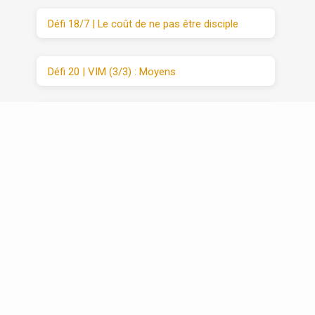
Défi 18/7 | Le coût de ne pas être disciple
Défi 20 | VIM (3/3) : Moyens
Récapitulatif | Défis 1 -20
© 2026 Ressources Chrétiennes Pleroma.