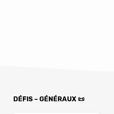
 notre idolâtrie (1 Jean 5:21).
DÉFIS – GÉNÉRAUX 📜