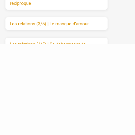
réciproque
Les relations (3/5) | Le manque d’amour
Les relations (4/5) | Se débarrasser de
l’attaque et du retrait
Les relations (5/5) | Avancer vers l’amour
sincère, étape par étape