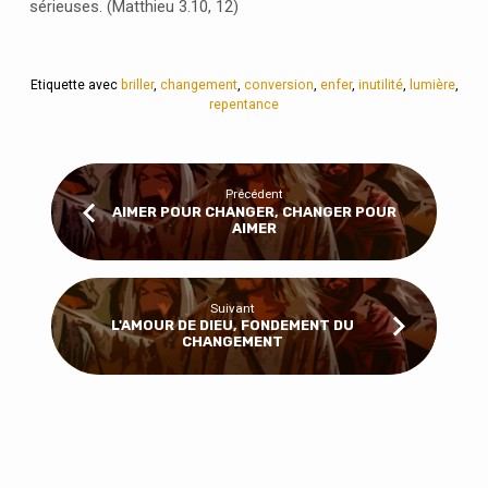
sérieuses. (Matthieu 3.10, 12)
Etiquette avec
briller
,
changement
,
conversion
,
enfer
,
inutilité
,
lumière
,
repentance
Précédent
AIMER POUR CHANGER, CHANGER POUR
AIMER
Suivant
L'AMOUR DE DIEU, FONDEMENT DU
CHANGEMENT