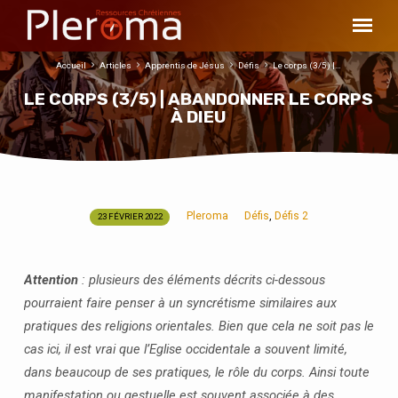
Accueil
Articles
Apprentis de Jésus
Défis
Le corps (3/5) |…
LE CORPS (3/5) | ABANDONNER LE CORPS
À DIEU
Pleroma
Défis
Défis 2
,
23 FÉVRIER 2022
LE
CORPS
(3/5)
Attention
: plusieurs des éléments décrits ci-dessous
|
pourraient faire penser à un syncrétisme similaires aux
ABANDONNER
pratiques des religions orientales. Bien que cela ne soit pas le
LE
cas ici, il est vrai que l’Eglise occidentale a souvent limité,
CORPS
dans beaucoup de ses pratiques, le rôle du corps. Ainsi toute
À
manifestation ou gestuelle est souvent associée à des