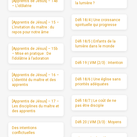
[Apprentis de Jésus] – 14b
la lumière ?
– L’idôlatrie
Défi 18/4 | Une croissance
[Apprentis de Jésus] – 15 –
spirituelle qui progresse
L’invitation du maître : du
repos pour notre âme
Défi 18/5 | Enfants de la
lumière dans le monde
[Apprentis de Jésus] – 15b
– Mise en pratique : De
l’idolâtrie à l’adoration
Défi 19 | VIM (2/3) : Intention
[Apprentis de Jésus] – 16 –
Défi 18/6 | Une église sans
L’identité du maître et des
priorités adéquates
apprentis
Défi 18/7 | Le coût de ne
[Apprentis de Jésus] – 17 –
pas être disciple
Les disciplines du maître et
des apprentis
Défi 20 | VIM (3/3) : Moyens
Des intentions
conflictuelles