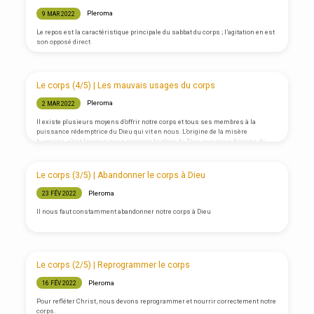
Pleroma
9 MAR 2022
Le repos est la caractéristique principale du sabbat du corps ; l’agitation en est
son opposé direct.
Le corps (4/5) | Les mauvais usages du corps
Pleroma
2 MAR 2022
Il existe plusieurs moyens d’offrir notre corps et tous ses membres à la
puissance rédemptrice du Dieu qui vit en nous. L’origine de la misère
humaine, c’est lorsque nous prenons la place de Dieu, que nous faisons de
nous-même le centre de notre univers. Cela nous mène au culte du corps et à
une vie de sensualité (c’est-à-dire d’« amour des sens »). Notre corps devient
notre première source de gratification et l’instrument majeur de
Le corps (3/5) | Abandonner le corps à Dieu
l’accomplissement de notre volonté. Chez la plupart…
Pleroma
23 FÉV 2022
Il nous faut constamment abandonner notre corps à Dieu
Le corps (2/5) | Reprogrammer le corps
Pleroma
16 FÉV 2022
Pour refléter Christ, nous devons reprogrammer et nourrir correctement notre
corps.