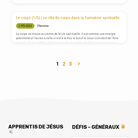
Le corps (1/5) | Le rôle du corps dans la formation spirituelle
Pleroma
2 FÉV 2022
Le corps se trouve au centre de la vie spirituelle. Il est comme une énergie
potentielle et l’accès à celle-ci est à la fois le but et le souci constant de l’être
humain. Et pour libérer l’énergie qui me permettra de démarrer ma voiture, il
faut que mon réservoir soit rempli. C’est donc bien au travers de mon corps
que je règne et que je prends mes responsabilités. Dans la vie, j’apprends tout
d’abord à gérer mon corps (contrôle de…
1
2
3
APPRENTIS DE JÉSUS
DÉFIS – GÉNÉRAUX