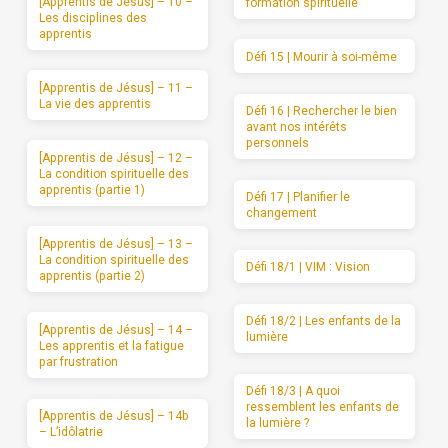
[Apprentis de Jésus] – 10 –
formation spirituelle
Les disciplines des
apprentis
Défi 15 | Mourir à soi-même
[Apprentis de Jésus] – 11 –
La vie des apprentis
Défi 16 | Rechercher le bien
avant nos intérêts
personnels
[Apprentis de Jésus] – 12 –
La condition spirituelle des
apprentis (partie 1)
Défi 17 | Planifier le
changement
[Apprentis de Jésus] – 13 –
La condition spirituelle des
Défi 18/1 | VIM : Vision
apprentis (partie 2)
Défi 18/2 | Les enfants de la
[Apprentis de Jésus] – 14 –
lumière
Les apprentis et la fatigue
par frustration
Défi 18/3 | A quoi
ressemblent les enfants de
[Apprentis de Jésus] – 14b
la lumière ?
– L’idôlatrie