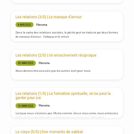
Les relations (3/5) | Le manque d’amour
Pleroma
6 AVR 2022
Dans le cadre des relations sociales, le péché peut se traduire par deux formes
de manque d’amour : l’attaque et le retrait.
Les relations (2/5) | Un enracinement réciproque
Pleroma
30 MAR 2022
Nous devons être assurés que les autres sont pour nous
Les relations (1/5) | La formation spirituelle, on ne peut la
garder pour soi
Pleroma
16 MAR 2022
Lorsque nous n’aimons pas l’Autre comme Jésus nous aime, nous entravons
le flux de la vie de l’éternité qui doit passer par nous pour s’étendre à
l’humanité.
Le corps (5/5) | Des moments de sabbat