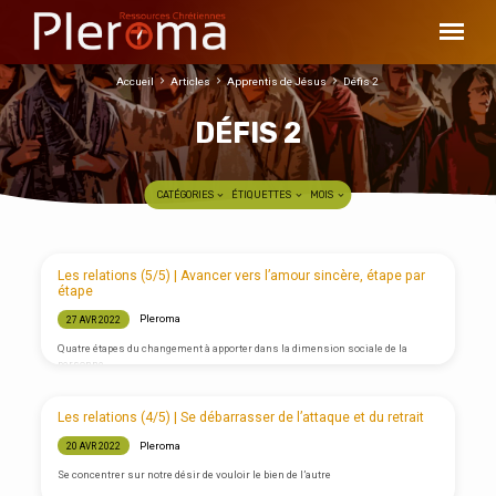
Accueil
Articles
Apprentis de Jésus
Défis 2
DÉFIS 2
CATÉGORIES
ÉTIQUETTES
MOIS
DÉFIS
Les relations (5/5) | Avancer vers l’amour sincère, étape par
2
étape
Pleroma
27 AVR 2022
Quatre étapes du changement à apporter dans la dimension sociale de la
personne
Les relations (4/5) | Se débarrasser de l’attaque et du retrait
Pleroma
20 AVR 2022
Se concentrer sur notre désir de vouloir le bien de l’autre