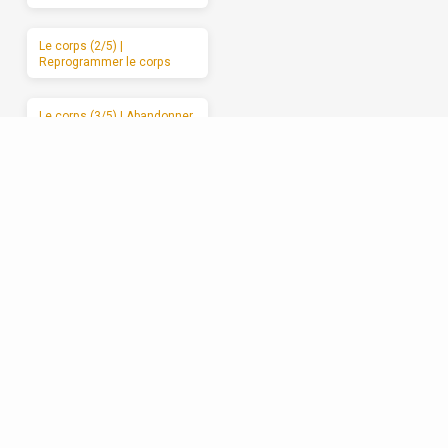
Le corps (2/5) |
Reprogrammer le corps
Le corps (3/5) | Abandonner
le corps à Dieu
Le corps (4/5) | Les
mauvais usages du corps
Le corps (5/5) | Des
moments de sabbat
Les relations (1/5) | La
formation spirituelle, on ne
peut la garder pour soi
Les relations (2/5) | Un
enracinement réciproque