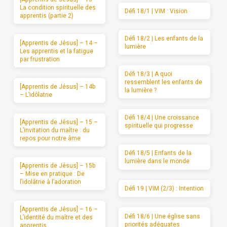
La condition spirituelle des
Défi 18/1 | VIM : Vision
apprentis (partie 2)
Défi 18/2 | Les enfants de la
[Apprentis de Jésus] – 14 –
lumière
Les apprentis et la fatigue
par frustration
Défi 18/3 | A quoi
ressemblent les enfants de
[Apprentis de Jésus] – 14b
la lumière ?
– L’idôlatrie
Défi 18/4 | Une croissance
[Apprentis de Jésus] – 15 –
spirituelle qui progresse
L’invitation du maître : du
repos pour notre âme
Défi 18/5 | Enfants de la
lumière dans le monde
[Apprentis de Jésus] – 15b
– Mise en pratique : De
l’idolâtrie à l’adoration
Défi 19 | VIM (2/3) : Intention
[Apprentis de Jésus] – 16 –
Défi 18/6 | Une église sans
L’identité du maître et des
priorités adéquates
apprentis