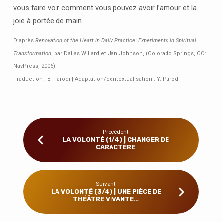
vous faire voir comment vous pouvez avoir l’amour et la
joie à portée de main.
D’après
Renovation of the Heart in Daily Practice: Experiments in Spiritual
Transformation
, par Dallas Willard et Jan Johnson, (Colorado Springs, CO:
NavPress, 2006).
Traduction : E. Parodi | Adaptation/contextualisation : Y. Parodi
Précédent
LA VOLONTÉ (1/4) | CHANGER DE
CARACTÈRE
Suivant
LA VOLONTÉ (3/4) | UNE PIÈCE DE
THÉÂTRE VIVANTE…