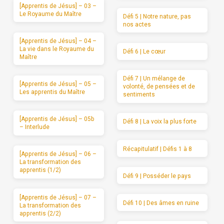
[Apprentis de Jésus] – 03 –
Le Royaume du Maître
Défi 5 | Notre nature, pas
nos actes
[Apprentis de Jésus] – 04 –
La vie dans le Royaume du
Défi 6 | Le cœur
Maître
Défi 7 | Un mélange de
[Apprentis de Jésus] – 05 –
volonté, de pensées et de
Les apprentis du Maître
sentiments
[Apprentis de Jésus] – 05b
Défi 8 | La voix la plus forte
– Interlude
Récapitulatif | Défis 1 à 8
[Apprentis de Jésus] – 06 –
La transformation des
apprentis (1/2)
Défi 9 | Posséder le pays
[Apprentis de Jésus] – 07 –
Défi 10 | Des âmes en ruine
La transformation des
apprentis (2/2)