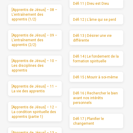
Défi 11 | Dieu est Dieu
[Apprentis de Jésus] – 08 –
L’entraînement des
apprentis (1/2)
Défi 12 | L’âme qui se perd
[Apprentis de Jésus] – 09 –
Défi 13 | Désirer une vie
L’entraînement des
différente
apprentis (2/2)
Défi 14 | Le fondement de la
[Apprentis de Jésus] – 10 –
formation spirituelle
Les disciplines des
apprentis
Défi 15 | Mourir à soi-même
[Apprentis de Jésus] – 11 –
La vie des apprentis
Défi 16 | Rechercher le bien
avant nos intérêts
personnels
[Apprentis de Jésus] – 12 –
La condition spirituelle des
apprentis (partie 1)
Défi 17 | Planifier le
changement
[Apprentis de Jésus] – 13 –