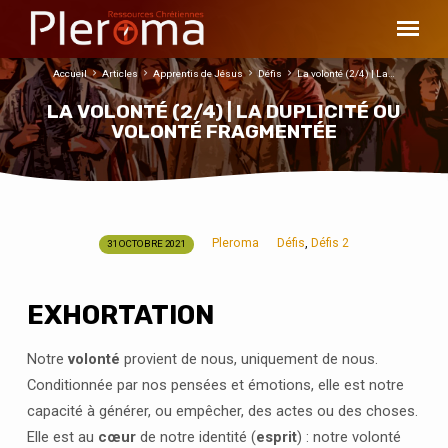
Accueil
Articles
Apprentis de Jésus
Défis
La volonté (2/4) | La…
LA VOLONTÉ (2/4) | LA DUPLICITÉ OU
VOLONTÉ FRAGMENTÉE
Pleroma
Défis
Défis 2
,
31 OCTOBRE 2021
LA
VOLONTÉ
(2/4)
EXHORTATION
|
LA
Notre
volonté
provient de nous, uniquement de nous.
DUPLICITÉ
Conditionnée par nos pensées et émotions, elle est notre
OU
capacité à générer, ou empêcher, des actes ou des choses.
VOLONTÉ
Elle est au
cœur
de notre identité (
esprit
) : notre volonté