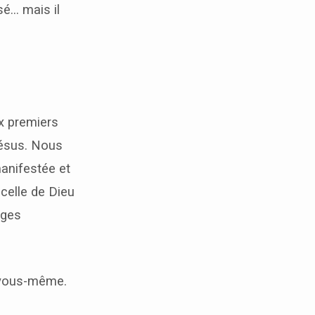
isé… mais il
x premiers
Jésus. Nous
anifestée et
celle de Dieu
ages
r vous-même.