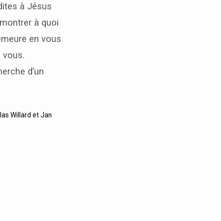
 dites à Jésus
 montrer à quoi
 demeure en vous
z vous.
herche d’un
llas Willard et Jan