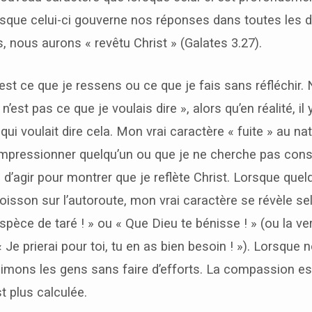
orsque celui-ci gouverne nos réponses dans toutes les
s, nous aurons « revêtu Christ » (Galates 3.27).
’est ce que je ressens ou ce que je fais sans réfléchir.
n’est pas ce que je voulais dire », alors qu’en réalité, il
ui voulait dire cela. Mon vrai caractère « fuite » au nat
’impressionner quelqu’un ou que je ne cherche pas con
 d’agir pour montrer que je reflète Christ. Lorsque quel
isson sur l’autoroute, mon vrai caractère se révèle se
spèce de taré ! » ou « Que Dieu te bénisse ! » (ou la ve
« Je prierai pour toi, tu en as bien besoin ! »). Lorsque
aimons les gens sans faire d’efforts. La compassion est
t plus calculée.