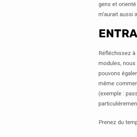
gens et orienté 
m’aurait aussi i
ENTRA
Réfléchissez à
modules, nous 
pouvons égalem
même comment il
(exemple : pas
particulièremen
Prenez du temp