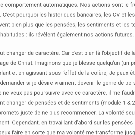
 comportement automatiques. Nos actions sont le frui
. C’est pourquoi les historiques bancaires, les CV et les
vent bien plus que les pensées, les sentiments et les 
s habitudes : ils révèlent également nos actions futures.
ut changer de caractère. Car c’est bien là l’objectif de 
’image de Christ. Imaginons que je blesse quelqu’un (un p
lant et en agissant sous l’effet de la colère, Je peux êt
emander si je désire vraiment devenir le genre de per
 je ne veux pas poursuivre avec ce caractère, il me faud
t changer de pensées et de sentiments (module 1 & 2).
 promets juste de ne plus recommencer. La volonté seul
t. Cependant, en travaillant d’abord sur les pensées 
peux faire en sorte que ma volonté me transforme jusqu