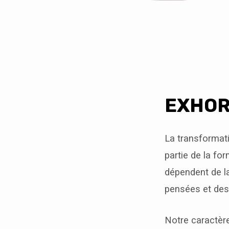
LA
VOLONTÉ
EXHOR
(1/4)
|
La transformatio
partie de la fo
CHANGER
dépendent de la
DE
pensées et des 
CARACTÈRE
Notre caractère