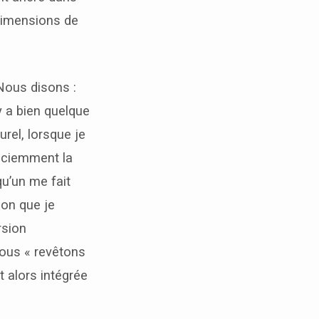
 dimensions de
 Nous disons :
 y a bien quelque
urel, lorsque je
sciemment la
qu’un me fait
lon que je
rsion
 nous « revêtons
 alors intégrée