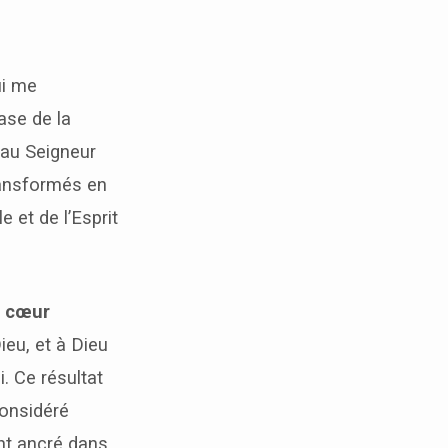
ui me
ase de la
 au Seigneur
ransformés en
 et de l’Esprit
n cœur
eu, et à Dieu
i. Ce résultat
considéré
nt ancré dans