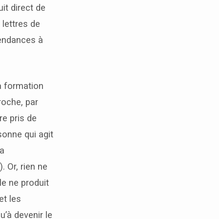
t direct de
 lettres de
tendances à
la formation
roche, par
re pris de
sonne qui agit
ra
 Or, rien ne
e ne produit
et les
’à devenir le