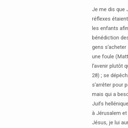
Je me dis que J
réflexes étaien
les enfants afi
bénédiction des
gens s’acheter 
une foule (Matt
l’avenir plutôt
28) ; se dépêch
s’arrêter pour 
mais qui a beso
Juifs helléniqu
à Jérusalem et a
Jésus, je lui au