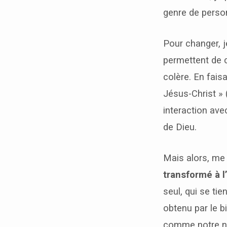
genre de perso
Pour changer, j
permettent de c
colère. En fais
Jésus-Christ » 
interaction ave
de Dieu.
Mais alors, me
transformé à l
seul, qui se tie
obtenu par le b
comme notre no