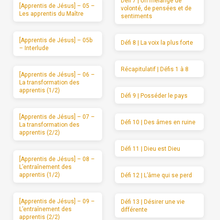
Défi 7 | Un mélange de
[Apprentis de Jésus] – 05 –
volonté, de pensées et de
Les apprentis du Maître
sentiments
[Apprentis de Jésus] – 05b
Défi 8 | La voix la plus forte
– Interlude
Récapitulatif | Défis 1 à 8
[Apprentis de Jésus] – 06 –
La transformation des
apprentis (1/2)
Défi 9 | Posséder le pays
[Apprentis de Jésus] – 07 –
Défi 10 | Des âmes en ruine
La transformation des
apprentis (2/2)
Défi 11 | Dieu est Dieu
[Apprentis de Jésus] – 08 –
L’entraînement des
apprentis (1/2)
Défi 12 | L’âme qui se perd
[Apprentis de Jésus] – 09 –
Défi 13 | Désirer une vie
L’entraînement des
différente
apprentis (2/2)