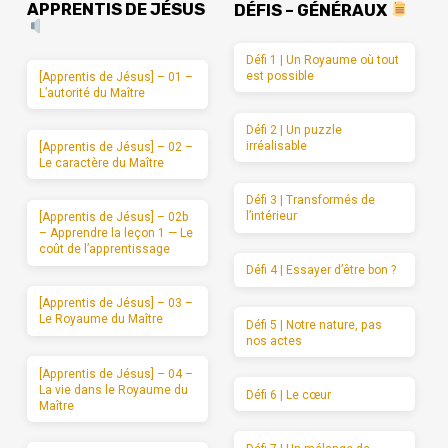
APPRENTIS DE JÉSUS
DÉFIS – GÉNÉRAUX
Défi 1 | Un Royaume où tout
est possible
[Apprentis de Jésus] – 01 –
L’autorité du Maître
Défi 2 | Un puzzle
irréalisable
[Apprentis de Jésus] – 02 –
Le caractère du Maître
Défi 3 | Transformés de
l’intérieur
[Apprentis de Jésus] – 02b
– Apprendre la leçon 1 — Le
coût de l’apprentissage
Défi 4 | Essayer d’être bon ?
[Apprentis de Jésus] – 03 –
Le Royaume du Maître
Défi 5 | Notre nature, pas
nos actes
[Apprentis de Jésus] – 04 –
La vie dans le Royaume du
Défi 6 | Le cœur
Maître