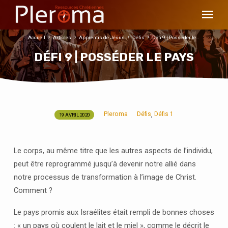
Accueil
Articles
Apprentis de Jésus
Défis
Défi 9 | Posséder le…
DÉFI 9 | POSSÉDER LE PAYS
Pleroma
Défis
Défis 1
,
19 AVRIL 2020
DÉFI
9
|
Le corps, au même titre que les autres aspects de l’individu,
POSSÉDER
peut être reprogrammé jusqu’à devenir notre allié dans
LE
notre processus de transformation à l’image de Christ.
PAYS
Comment ?
Le pays promis aux Israélites était rempli de bonnes choses
: « un pays où coulent le lait et le miel », comme le décrit le