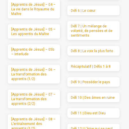
[Apprentis de Jésus] – 04 –
La vie dans le Royaume du
Défi 6 | Le cœur
Maître
Défi 7 | Un mélange de
[Apprentis de Jésus] – 05 –
volonté, de pensées et de
Les apprentis du Maître
sentiments
[Apprentis de Jésus] – 05b
Défi 8 | La voix la plus forte
– Interlude
Récapitulatif | Défis 1 à 8
[Apprentis de Jésus] – 06 –
La transformation des
apprentis (1/2)
Défi 9 | Posséder le pays
[Apprentis de Jésus] – 07 –
Défi 10 | Des âmes en ruine
La transformation des
apprentis (2/2)
Défi 11 | Dieu est Dieu
[Apprentis de Jésus] – 08 –
L’entraînement des
apprentis (1/2)
Défi 12 | L’âme qui se perd