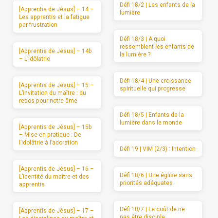
Défi 18/2 | Les enfants de la
[Apprentis de Jésus] – 14 –
lumière
Les apprentis et la fatigue
par frustration
Défi 18/3 | A quoi
ressemblent les enfants de
[Apprentis de Jésus] – 14b
la lumière ?
– L’idôlatrie
Défi 18/4 | Une croissance
[Apprentis de Jésus] – 15 –
spirituelle qui progresse
L’invitation du maître : du
repos pour notre âme
Défi 18/5 | Enfants de la
lumière dans le monde
[Apprentis de Jésus] – 15b
– Mise en pratique : De
l’idolâtrie à l’adoration
Défi 19 | VIM (2/3) : Intention
[Apprentis de Jésus] – 16 –
Défi 18/6 | Une église sans
L’identité du maître et des
priorités adéquates
apprentis
Défi 18/7 | Le coût de ne
[Apprentis de Jésus] – 17 –
pas être disciple