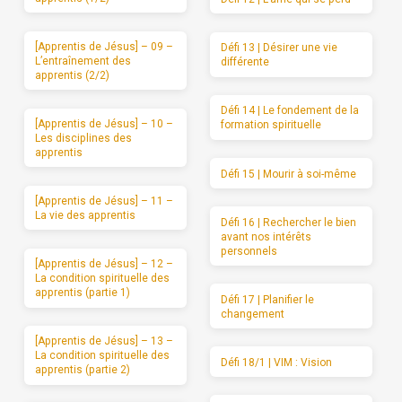
[Apprentis de Jésus] – 09 –
Défi 13 | Désirer une vie
L’entraînement des
différente
apprentis (2/2)
Défi 14 | Le fondement de la
[Apprentis de Jésus] – 10 –
formation spirituelle
Les disciplines des
apprentis
Défi 15 | Mourir à soi-même
[Apprentis de Jésus] – 11 –
La vie des apprentis
Défi 16 | Rechercher le bien
avant nos intérêts
personnels
[Apprentis de Jésus] – 12 –
La condition spirituelle des
apprentis (partie 1)
Défi 17 | Planifier le
changement
[Apprentis de Jésus] – 13 –
La condition spirituelle des
Défi 18/1 | VIM : Vision
apprentis (partie 2)