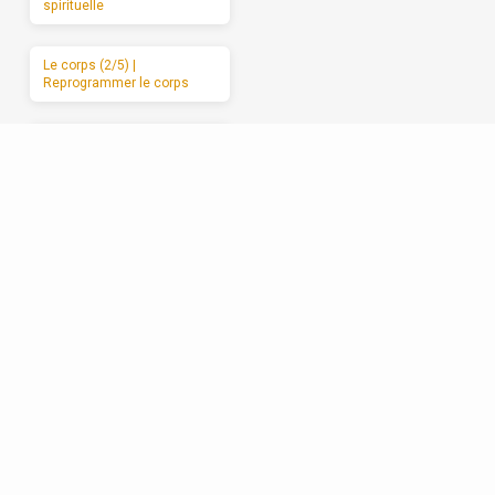
spirituelle
Le corps (2/5) |
Reprogrammer le corps
Le corps (3/5) | Abandonner
le corps à Dieu
Le corps (4/5) | Les
mauvais usages du corps
Le corps (5/5) | Des
moments de sabbat
Les relations (1/5) | La
formation spirituelle, on ne
peut la garder pour soi
Les relations (2/5) | Un
enracinement réciproque