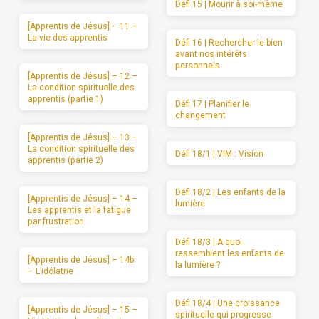
Défi 15 | Mourir à soi-même
[Apprentis de Jésus] – 11 –
La vie des apprentis
Défi 16 | Rechercher le bien
avant nos intérêts
personnels
[Apprentis de Jésus] – 12 –
La condition spirituelle des
apprentis (partie 1)
Défi 17 | Planifier le
changement
[Apprentis de Jésus] – 13 –
La condition spirituelle des
Défi 18/1 | VIM : Vision
apprentis (partie 2)
Défi 18/2 | Les enfants de la
[Apprentis de Jésus] – 14 –
lumière
Les apprentis et la fatigue
par frustration
Défi 18/3 | A quoi
ressemblent les enfants de
[Apprentis de Jésus] – 14b
la lumière ?
– L’idôlatrie
Défi 18/4 | Une croissance
[Apprentis de Jésus] – 15 –
spirituelle qui progresse