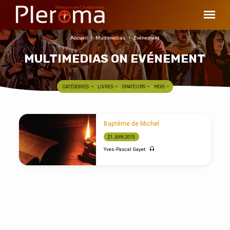
Accueil
Multimedias
Evénement
MULTIMEDIAS ON EVÉNEMENT
CATÉGORIES
LIVRES
ORATEURS
MOIS
MULTIMEDIAS
Baptême de Michel
ON
21 JUIN 2015
EVÉNEMENT
Yves-Pascal Gayet