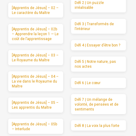
Défi 2 | Un puzzle
irréalisable
[Apprentis de Jésus] – 02 –
Le caractère du Maître
Défi 3 | Transformés de
l’intérieur
[Apprentis de Jésus] – 02b
– Apprendre la leçon 1 — Le
coût de l’apprentissage
Défi 4 | Essayer d’être bon ?
[Apprentis de Jésus] – 03 –
Le Royaume du Maître
Défi 5 | Notre nature, pas
nos actes
[Apprentis de Jésus] – 04 –
La vie dans le Royaume du
Défi 6 | Le cœur
Maître
Défi 7 | Un mélange de
[Apprentis de Jésus] – 05 –
volonté, de pensées et de
Les apprentis du Maître
sentiments
[Apprentis de Jésus] – 05b
Défi 8 | La voix la plus forte
– Interlude