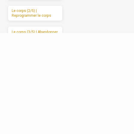
Le corps (2/5) |
Reprogrammer le corps
Le corps (3/5) | Abandonner
le corps à Dieu
Le corps (4/5) | Les
mauvais usages du corps
Le corps (5/5) | Des
moments de sabbat
Les relations (1/5) | La
formation spirituelle, on ne
peut la garder pour soi
Les relations (2/5) | Un
enracinement réciproque