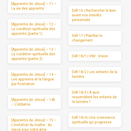
[Apprentis de Jésus] – 11 –
La vie des apprentis
Défi 16 | Rechercher le bien
avant nos intérêts
personnels
[Apprentis de Jésus] – 12 –
La condition spirituelle des
apprentis (partie 1)
Défi 17 | Planifier le
changement
[Apprentis de Jésus] – 13 –
La condition spirituelle des
Défi 18/1 | VIM : Vision
apprentis (partie 2)
Défi 18/2 | Les enfants de la
[Apprentis de Jésus] – 14 –
lumière
Les apprentis et la fatigue
par frustration
Défi 18/3 | A quoi
ressemblent les enfants de
[Apprentis de Jésus] – 14b
la lumière ?
– L’idôlatrie
Défi 18/4 | Une croissance
[Apprentis de Jésus] – 15 –
spirituelle qui progresse
L’invitation du maître : du
repos pour notre âme