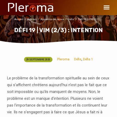
Accueil
Articles
Apprentis de Jésus
Défis
Défi 19 | VIM (2/3) :…
DÉFI 19 | VIM (2/3) : INTENTION
Pleroma
Défis
Défis 1
,
29 SEPTEMBRE 2020
DÉFI
19
|
Le problème de la transformation spirituelle au sein de ceux
VIM
qui s’affichent chrétiens aujourd’hui n’est pas le fait que ce
(2/3)
soit impossible ou qu’ils manquent de moyens. Non, le
:
problème est un manque d’intention. Plusieurs ne voient
INTENTION
pas l’importance de la transformation et ils continuent leur
vie. Ils ne s’engagent pas à faire ce que Jésus a fait ni à