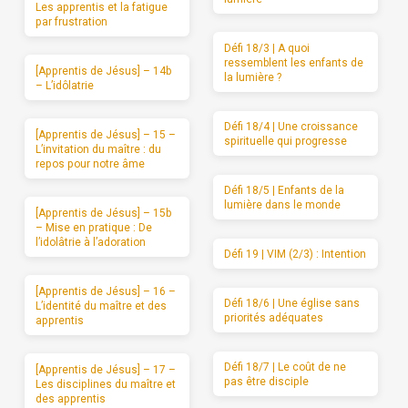
Les apprentis et la fatigue
par frustration
Défi 18/3 | A quoi
ressemblent les enfants de
[Apprentis de Jésus] – 14b
la lumière ?
– L’idôlatrie
Défi 18/4 | Une croissance
[Apprentis de Jésus] – 15 –
spirituelle qui progresse
L’invitation du maître : du
repos pour notre âme
Défi 18/5 | Enfants de la
lumière dans le monde
[Apprentis de Jésus] – 15b
– Mise en pratique : De
l’idolâtrie à l’adoration
Défi 19 | VIM (2/3) : Intention
[Apprentis de Jésus] – 16 –
Défi 18/6 | Une église sans
L’identité du maître et des
priorités adéquates
apprentis
Défi 18/7 | Le coût de ne
[Apprentis de Jésus] – 17 –
pas être disciple
Les disciplines du maître et
des apprentis