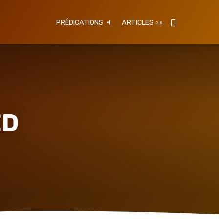
PRÉDICATIONS 🔈
ARTICLES 📜
ED