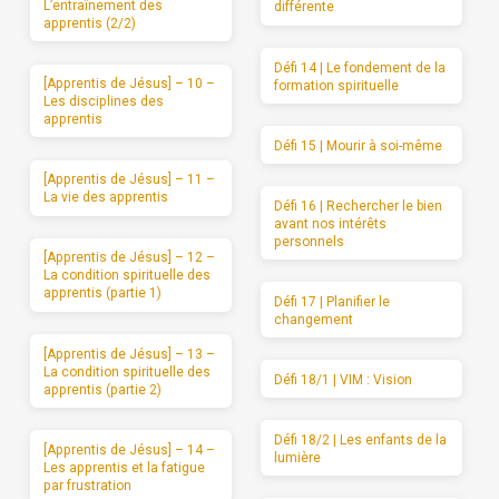
L’entraînement des
différente
apprentis (2/2)
Défi 14 | Le fondement de la
[Apprentis de Jésus] – 10 –
formation spirituelle
Les disciplines des
apprentis
Défi 15 | Mourir à soi-même
[Apprentis de Jésus] – 11 –
La vie des apprentis
Défi 16 | Rechercher le bien
avant nos intérêts
personnels
[Apprentis de Jésus] – 12 –
La condition spirituelle des
apprentis (partie 1)
Défi 17 | Planifier le
changement
[Apprentis de Jésus] – 13 –
La condition spirituelle des
Défi 18/1 | VIM : Vision
apprentis (partie 2)
Défi 18/2 | Les enfants de la
[Apprentis de Jésus] – 14 –
lumière
Les apprentis et la fatigue
par frustration