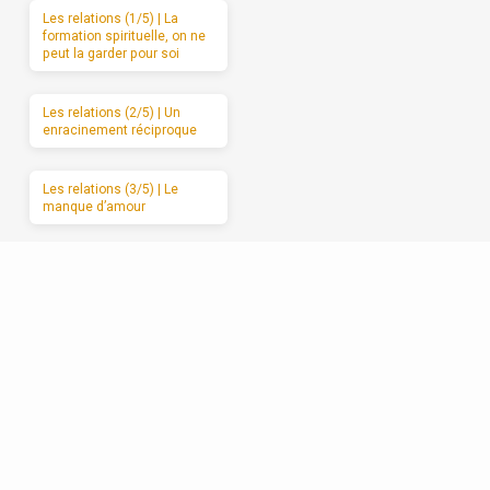
Les relations (1/5) | La
formation spirituelle, on ne
peut la garder pour soi
Les relations (2/5) | Un
enracinement réciproque
Les relations (3/5) | Le
manque d’amour
Les relations (4/5) | Se
débarrasser de l’attaque et
du retrait
Les relations (5/5) |
Avancer vers l’amour
sincère, étape par étape