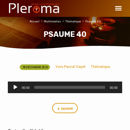
Accueil
Multimedias
Thématique
Psaume 40
PSAUME 40
Yves-Pascal Gayet
Thématique
18 DÉCEMBRE 2016
PSAUME
40
Lecteur
00:00
00:00
audio
SAUVER