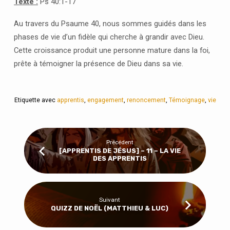
Texte :
Ps 40:1-17
Au travers du Psaume 40, nous sommes guidés dans les
phases de vie d’un fidèle qui cherche à grandir avec Dieu.
Cette croissance produit une personne mature dans la foi,
prête à témoigner la présence de Dieu dans sa vie.
Etiquette avec
apprentis
,
engagement
,
renoncement
,
Témoignage
,
vie
Précédent
[APPRENTIS DE JÉSUS] – 11 – LA VIE
DES APPRENTIS
Suivant
QUIZZ DE NOËL (MATTHIEU & LUC)