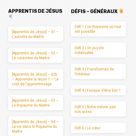
APPRENTIS DE JÉSUS
DÉFIS – GÉNÉRAUX
Défi 1 | Un Royaume où tout
est possible
[Apprentis de Jésus] – 01 –
L’autorité du Maître
Défi 2 | Un puzzle
irréalisable
[Apprentis de Jésus] – 02 –
Le caractère du Maître
Défi 3 | Transformés de
l’intérieur
[Apprentis de Jésus] – 02b
– Apprendre la leçon 1 — Le
coût de l’apprentissage
Défi 4 | Essayer d’être bon ?
[Apprentis de Jésus] – 03 –
Le Royaume du Maître
Défi 5 | Notre nature, pas
nos actes
[Apprentis de Jésus] – 04 –
La vie dans le Royaume du
Défi 6 | Le cœur
Maître