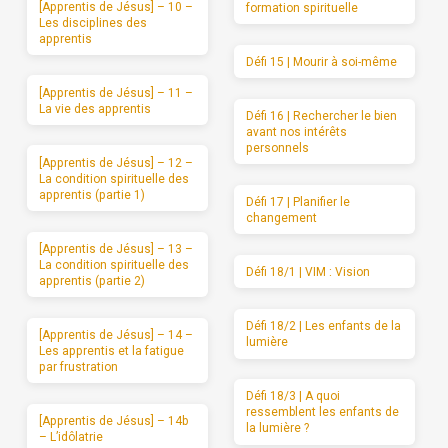
[Apprentis de Jésus] – 10 –
formation spirituelle
Les disciplines des
apprentis
Défi 15 | Mourir à soi-même
[Apprentis de Jésus] – 11 –
La vie des apprentis
Défi 16 | Rechercher le bien
avant nos intérêts
personnels
[Apprentis de Jésus] – 12 –
La condition spirituelle des
apprentis (partie 1)
Défi 17 | Planifier le
changement
[Apprentis de Jésus] – 13 –
La condition spirituelle des
Défi 18/1 | VIM : Vision
apprentis (partie 2)
Défi 18/2 | Les enfants de la
[Apprentis de Jésus] – 14 –
lumière
Les apprentis et la fatigue
par frustration
Défi 18/3 | A quoi
ressemblent les enfants de
[Apprentis de Jésus] – 14b
la lumière ?
– L’idôlatrie