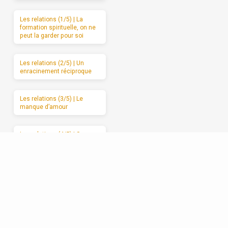
Les relations (1/5) | La
formation spirituelle, on ne
peut la garder pour soi
Les relations (2/5) | Un
enracinement réciproque
Les relations (3/5) | Le
manque d’amour
Les relations (4/5) | Se
débarrasser de l’attaque et
du retrait
Les relations (5/5) |
Avancer vers l’amour
sincère, étape par étape