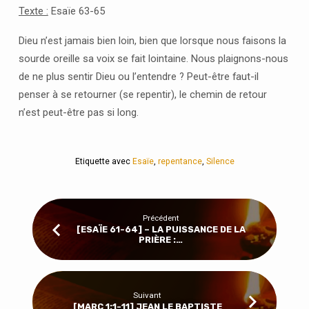
TOI…
Texte :
Esaïe 63-65
OÙ
ES-
Dieu n’est jamais bien loin, bien que lorsque nous faisons la
TU
sourde oreille sa voix se fait lointaine. Nous plaignons-nous
?
de ne plus sentir Dieu ou l’entendre ? Peut-être faut-il
penser à se retourner (se repentir), le chemin de retour
n’est peut-être pas si long.
Etiquette avec
Esaïe
,
repentance
,
Silence
Précédent
[ESAÏE 61-64] – LA PUISSANCE DE LA
PRIÈRE :…
Suivant
[MARC 1:1-11] JEAN LE BAPTISTE