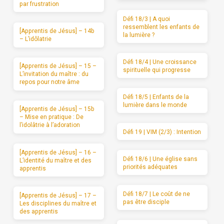
par frustration
Défi 18/3 | A quoi
ressemblent les enfants de
[Apprentis de Jésus] – 14b
la lumière ?
– L’idôlatrie
Défi 18/4 | Une croissance
[Apprentis de Jésus] – 15 –
spirituelle qui progresse
L’invitation du maître : du
repos pour notre âme
Défi 18/5 | Enfants de la
lumière dans le monde
[Apprentis de Jésus] – 15b
– Mise en pratique : De
l’idolâtrie à l’adoration
Défi 19 | VIM (2/3) : Intention
[Apprentis de Jésus] – 16 –
Défi 18/6 | Une église sans
L’identité du maître et des
priorités adéquates
apprentis
Défi 18/7 | Le coût de ne
[Apprentis de Jésus] – 17 –
pas être disciple
Les disciplines du maître et
des apprentis