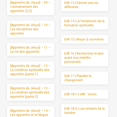
[Apprentis de Jésus] – 09 –
Défi 13 | Désirer une vie
L’entraînement des
différente
apprentis (2/2)
Défi 14 | Le fondement de la
[Apprentis de Jésus] – 10 –
formation spirituelle
Les disciplines des
apprentis
Défi 15 | Mourir à soi-même
[Apprentis de Jésus] – 11 –
La vie des apprentis
Défi 16 | Rechercher le bien
avant nos intérêts
personnels
[Apprentis de Jésus] – 12 –
La condition spirituelle des
apprentis (partie 1)
Défi 17 | Planifier le
changement
[Apprentis de Jésus] – 13 –
La condition spirituelle des
Défi 18/1 | VIM : Vision
apprentis (partie 2)
Défi 18/2 | Les enfants de la
[Apprentis de Jésus] – 14 –
lumière
Les apprentis et la fatigue