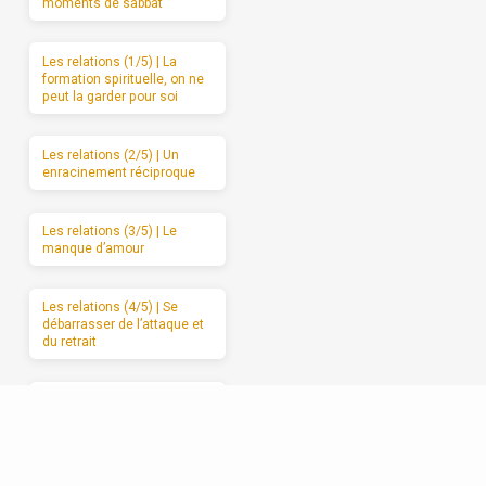
moments de sabbat
Les relations (1/5) | La
formation spirituelle, on ne
peut la garder pour soi
Les relations (2/5) | Un
enracinement réciproque
Les relations (3/5) | Le
manque d’amour
Les relations (4/5) | Se
débarrasser de l’attaque et
du retrait
Les relations (5/5) |
Avancer vers l’amour
sincère, étape par étape