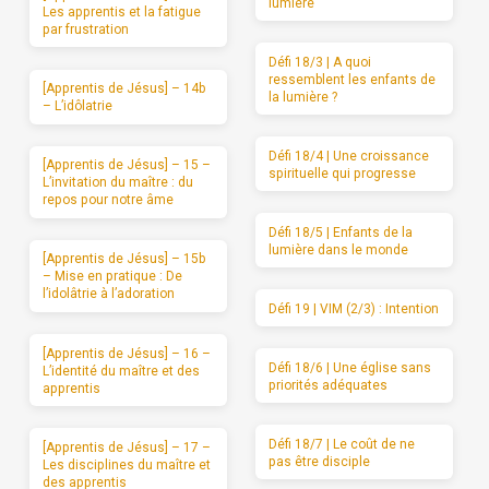
lumière
Les apprentis et la fatigue
par frustration
Défi 18/3 | A quoi
ressemblent les enfants de
[Apprentis de Jésus] – 14b
la lumière ?
– L’idôlatrie
Défi 18/4 | Une croissance
[Apprentis de Jésus] – 15 –
spirituelle qui progresse
L’invitation du maître : du
repos pour notre âme
Défi 18/5 | Enfants de la
lumière dans le monde
[Apprentis de Jésus] – 15b
– Mise en pratique : De
l’idolâtrie à l’adoration
Défi 19 | VIM (2/3) : Intention
[Apprentis de Jésus] – 16 –
Défi 18/6 | Une église sans
L’identité du maître et des
priorités adéquates
apprentis
Défi 18/7 | Le coût de ne
[Apprentis de Jésus] – 17 –
pas être disciple
Les disciplines du maître et
des apprentis