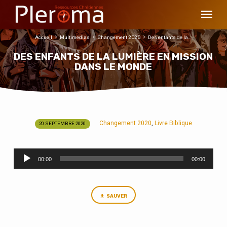
Accueil
Multimedias
Changement 2020
Des enfants de la…
DES ENFANTS DE LA LUMIÈRE EN MISSION
DANS LE MONDE
Changement 2020
Livre Biblique
,
20 SEPTEMBRE 2020
DES
ENFANTS
Lecteur
DE
00:00
00:00
audio
LA
LUMIÈRE
EN
SAUVER
MISSION
DANS