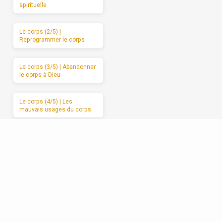
spirituelle
Le corps (2/5) |
Reprogrammer le corps
Le corps (3/5) | Abandonner
le corps à Dieu
Le corps (4/5) | Les
mauvais usages du corps
Le corps (5/5) | Des
moments de sabbat
Les relations (1/5) | La
formation spirituelle, on ne
peut la garder pour soi
Les relations (2/5) | Un
enracinement réciproque