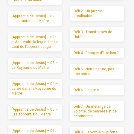
L’autorité du Maître
Défi 2 | Un puzzle
irréalisable
[Apprentis de Jésus] – 02 –
Le caractère du Maître
Défi 3 | Transformés de
l’intérieur
[Apprentis de Jésus] – 02b
– Apprendre la leçon 1 — Le
coût de l’apprentissage
Défi 4 | Essayer d’être bon ?
[Apprentis de Jésus] – 03 –
Le Royaume du Maître
Défi 5 | Notre nature, pas
nos actes
[Apprentis de Jésus] – 04 –
La vie dans le Royaume du
Défi 6 | Le cœur
Maître
Défi 7 | Un mélange de
[Apprentis de Jésus] – 05 –
volonté, de pensées et de
Les apprentis du Maître
sentiments
[Apprentis de Jésus] – 05b
Défi 8 | La voix la plus forte