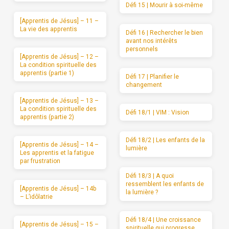
Défi 15 | Mourir à soi-même
[Apprentis de Jésus] – 11 –
La vie des apprentis
Défi 16 | Rechercher le bien
avant nos intérêts
personnels
[Apprentis de Jésus] – 12 –
La condition spirituelle des
apprentis (partie 1)
Défi 17 | Planifier le
changement
[Apprentis de Jésus] – 13 –
La condition spirituelle des
Défi 18/1 | VIM : Vision
apprentis (partie 2)
Défi 18/2 | Les enfants de la
[Apprentis de Jésus] – 14 –
lumière
Les apprentis et la fatigue
par frustration
Défi 18/3 | A quoi
ressemblent les enfants de
[Apprentis de Jésus] – 14b
la lumière ?
– L’idôlatrie
Défi 18/4 | Une croissance
[Apprentis de Jésus] – 15 –
spirituelle qui progresse