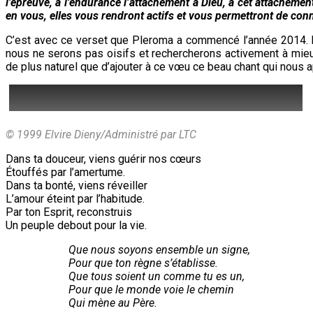
l’épreuve, à l’endurance l’attachement à Dieu, à cet attachement 
en vous, elles vous rendront actifs et vous permettront de con
C’est avec ce verset que Pleroma a commencé l’année 2014. Nou
nous ne serons pas oisifs et rechercherons activement à mieux
de plus naturel que d’ajouter à ce vœu ce beau chant qui nous a
© 1999 Elvire Dieny/Administré par LTC
Dans ta douceur, viens guérir nos cœurs
Étouffés par l’amertume.
Dans ta bonté, viens réveiller
L’amour éteint par l’habitude.
Par ton Esprit, reconstruis
Un peuple debout pour la vie.
Que nous soyons ensemble un signe,
Pour que ton règne s’établisse.
Que tous soient un comme tu es un,
Pour que le monde voie le chemin
Qui mène au Père.