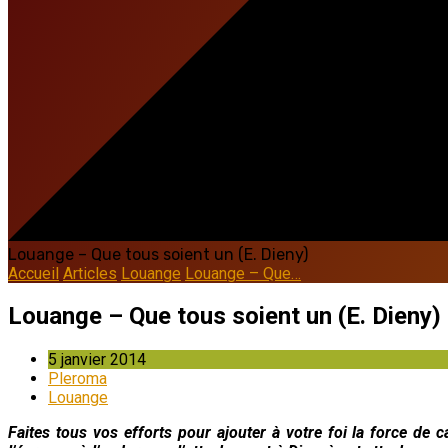
Louange – Que tous soient un (E. Dieny)
Accueil
Articles
Louange
Louange – Que…
Louange – Que tous soient un (E. Dieny)
5 janvier 2014
Pleroma
Louange
Faites tous vos efforts pour ajouter à votre foi la force de c