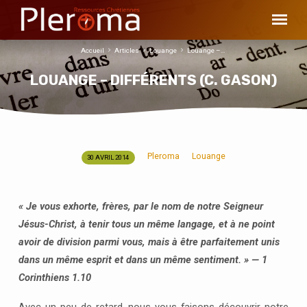
Accueil
Articles
Louange
Louange –…
LOUANGE – DIFFÉRENTS (C. GASON)
Pleroma
Louange
30 AVRIL 2014
LOUANGE
–
DIFFÉRENTS
« Je vous exhorte, frères, par le nom de notre Seigneur
(C.
Jésus-Christ, à tenir tous un même langage, et à ne point
GASON)
avoir de division parmi vous, mais à être parfaitement unis
dans un même esprit et dans un même sentiment. » — 1
Corinthiens 1.10
Avec un peu de retard, nous vous faisons découvrir notre