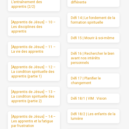
L’entraînement des
différente
apprentis (2/2)
Défi 14 | Le fondement de la
[Apprentis de Jésus] – 10 –
formation spirituelle
Les disciplines des
apprentis
Défi 15 | Mourir à soi-même
[Apprentis de Jésus] – 11 –
La vie des apprentis
Défi 16 | Rechercher le bien
avant nos intérêts
personnels
[Apprentis de Jésus] – 12 –
La condition spirituelle des
apprentis (partie 1)
Défi 17 | Planifier le
changement
[Apprentis de Jésus] – 13 –
La condition spirituelle des
Défi 18/1 | VIM : Vision
apprentis (partie 2)
Défi 18/2 | Les enfants de la
[Apprentis de Jésus] – 14 –
lumière
Les apprentis et la fatigue
par frustration