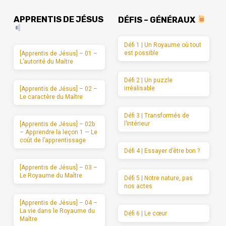
APPRENTIS DE JÉSUS
DÉFIS – GÉNÉRAUX
Défi 1 | Un Royaume où tout
est possible
[Apprentis de Jésus] – 01 –
L’autorité du Maître
Défi 2 | Un puzzle
irréalisable
[Apprentis de Jésus] – 02 –
Le caractère du Maître
Défi 3 | Transformés de
l’intérieur
[Apprentis de Jésus] – 02b
– Apprendre la leçon 1 — Le
coût de l’apprentissage
Défi 4 | Essayer d’être bon ?
[Apprentis de Jésus] – 03 –
Le Royaume du Maître
Défi 5 | Notre nature, pas
nos actes
[Apprentis de Jésus] – 04 –
La vie dans le Royaume du
Défi 6 | Le cœur
Maître