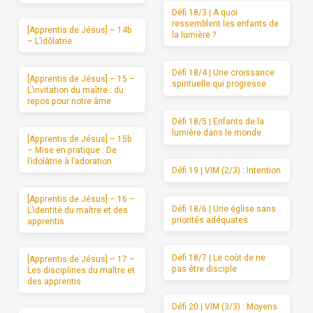
Défi 18/3 | A quoi
ressemblent les enfants de
[Apprentis de Jésus] – 14b
la lumière ?
– L’idôlatrie
Défi 18/4 | Une croissance
[Apprentis de Jésus] – 15 –
spirituelle qui progresse
L’invitation du maître : du
repos pour notre âme
Défi 18/5 | Enfants de la
lumière dans le monde
[Apprentis de Jésus] – 15b
– Mise en pratique : De
l’idolâtrie à l’adoration
Défi 19 | VIM (2/3) : Intention
[Apprentis de Jésus] – 16 –
Défi 18/6 | Une église sans
L’identité du maître et des
priorités adéquates
apprentis
Défi 18/7 | Le coût de ne
[Apprentis de Jésus] – 17 –
pas être disciple
Les disciplines du maître et
des apprentis
Défi 20 | VIM (3/3) : Moyens