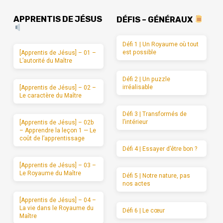
APPRENTIS DE JÉSUS
DÉFIS – GÉNÉRAUX
Défi 1 | Un Royaume où tout
est possible
[Apprentis de Jésus] – 01 –
L’autorité du Maître
Défi 2 | Un puzzle
irréalisable
[Apprentis de Jésus] – 02 –
Le caractère du Maître
Défi 3 | Transformés de
l’intérieur
[Apprentis de Jésus] – 02b
– Apprendre la leçon 1 — Le
coût de l’apprentissage
Défi 4 | Essayer d’être bon ?
[Apprentis de Jésus] – 03 –
Le Royaume du Maître
Défi 5 | Notre nature, pas
nos actes
[Apprentis de Jésus] – 04 –
La vie dans le Royaume du
Défi 6 | Le cœur
Maître