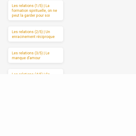
Les relations (1/5) | La
formation spirituelle, on ne
peut la garder pour soi
Les relations (2/5) | Un
enracinement réciproque
Les relations (3/5) | Le
manque d’amour
Les relations (4/5) | Se
débarrasser de l’attaque et
du retrait
Les relations (5/5) |
Avancer vers l’amour
sincère, étape par étape