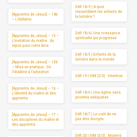
Défi 18/3 | A quoi
ressemblent les enfants de
[Apprentis de Jésus] – 14b
la lumière ?
– L’idôlatrie
Défi 18/4 | Une croissance
[Apprentis de Jésus] – 15 –
spirituelle qui progresse
L’invitation du maître : du
repos pour notre âme
Défi 18/5 | Enfants de la
lumière dans le monde
[Apprentis de Jésus] – 15b
– Mise en pratique : De
l’idolâtrie à l’adoration
Défi 19 | VIM (2/3) : Intention
[Apprentis de Jésus] – 16 –
Défi 18/6 | Une église sans
L’identité du maître et des
priorités adéquates
apprentis
Défi 18/7 | Le coût de ne
[Apprentis de Jésus] – 17 –
pas être disciple
Les disciplines du maître et
des apprentis
Défi 20 | VIM (3/3) : Moyens