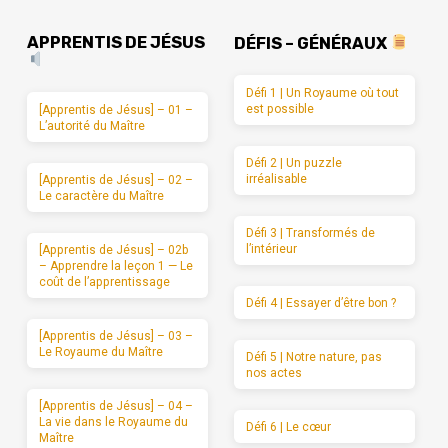
APPRENTIS DE JÉSUS
DÉFIS – GÉNÉRAUX
Défi 1 | Un Royaume où tout
est possible
[Apprentis de Jésus] – 01 –
L’autorité du Maître
Défi 2 | Un puzzle
irréalisable
[Apprentis de Jésus] – 02 –
Le caractère du Maître
Défi 3 | Transformés de
l’intérieur
[Apprentis de Jésus] – 02b
– Apprendre la leçon 1 — Le
coût de l’apprentissage
Défi 4 | Essayer d’être bon ?
[Apprentis de Jésus] – 03 –
Le Royaume du Maître
Défi 5 | Notre nature, pas
nos actes
[Apprentis de Jésus] – 04 –
La vie dans le Royaume du
Défi 6 | Le cœur
Maître