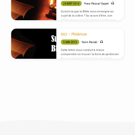
Yves-Pascal Gayet
24 AOÛT 2014
Qu’est-ce que la Bible nous enseigne au
sujet de la colère ? Sa raison d’être, son
utilité, mais aussi les dégats qu’elle peut
causer.
002 – Philémon
Yann Parodi
5 MAI 2013
Cette lettre nous conduit à mieux
comprendre où trouver la force de pardonner.
Non seulement dans l’amour de l’autre
mais aussi par la foi en Jésus-Christ qui
est mort pour nous sur la croix.