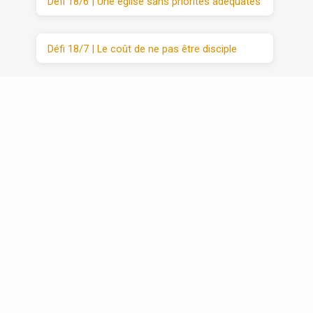
Défi 18/6 | Une église sans priorités adéquates
Défi 18/7 | Le coût de ne pas être disciple
Défi 20 | VIM (3/3) : Moyens
Récapitulatif | Défis 1 -20