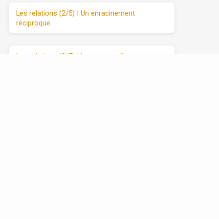
Les relations (2/5) | Un enracinement
réciproque
Les relations (3/5) | Le manque d’amour
Les relations (4/5) | Se débarrasser de
l’attaque et du retrait
Les relations (5/5) | Avancer vers l’amour
sincère, étape par étape