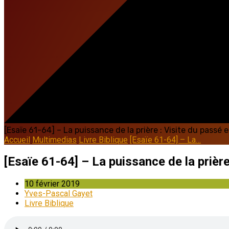
[Esaïe 61-64] – La puissance de la prière : Visite du passé 
Accueil
Multimedias
Livre Biblique
[Esaïe 61-64] – La…
[Esaïe 61-64] – La puissance de la prière
10 février 2019
Yves-Pascal Gayet
Livre Biblique