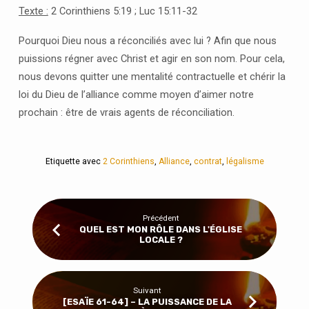
RÉCONCILIATION
Texte :
2 Corinthiens 5:19 ; Luc 15:11-32
Pourquoi Dieu nous a réconciliés avec lui ? Afin que nous
puissions régner avec Christ et agir en son nom. Pour cela,
nous devons quitter une mentalité contractuelle et chérir la
loi du Dieu de l’alliance comme moyen d’aimer notre
prochain : être de vrais agents de réconciliation.
Etiquette avec
2 Corinthiens
,
Alliance
,
contrat
,
légalisme
Précédent
QUEL EST MON RÔLE DANS L'ÉGLISE
LOCALE ?
Suivant
[ESAÏE 61-64] – LA PUISSANCE DE LA