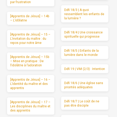
par frustration
Défi 18/3 | A quoi
ressemblent les enfants de
[Apprentis de Jésus] – 14b
la lumière ?
– L’idôlatrie
Défi 18/4 | Une croissance
[Apprentis de Jésus] – 15 –
spirituelle qui progresse
L’invitation du maître : du
repos pour notre âme
Défi 18/5 | Enfants de la
lumière dans le monde
[Apprentis de Jésus] – 15b
– Mise en pratique : De
l’idolâtrie à l’adoration
Défi 19 | VIM (2/3) : Intention
[Apprentis de Jésus] – 16 –
Défi 18/6 | Une église sans
L’identité du maître et des
priorités adéquates
apprentis
Défi 18/7 | Le coût de ne
[Apprentis de Jésus] – 17 –
pas être disciple
Les disciplines du maître et
des apprentis