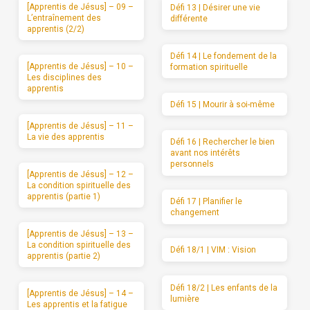
[Apprentis de Jésus] – 09 –
Défi 13 | Désirer une vie
L’entraînement des
différente
apprentis (2/2)
Défi 14 | Le fondement de la
[Apprentis de Jésus] – 10 –
formation spirituelle
Les disciplines des
apprentis
Défi 15 | Mourir à soi-même
[Apprentis de Jésus] – 11 –
La vie des apprentis
Défi 16 | Rechercher le bien
avant nos intérêts
personnels
[Apprentis de Jésus] – 12 –
La condition spirituelle des
apprentis (partie 1)
Défi 17 | Planifier le
changement
[Apprentis de Jésus] – 13 –
La condition spirituelle des
Défi 18/1 | VIM : Vision
apprentis (partie 2)
Défi 18/2 | Les enfants de la
[Apprentis de Jésus] – 14 –
lumière
Les apprentis et la fatigue