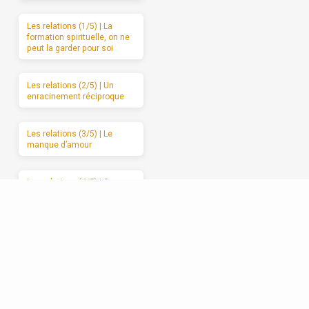
Les relations (1/5) | La
formation spirituelle, on ne
peut la garder pour soi
Les relations (2/5) | Un
enracinement réciproque
Les relations (3/5) | Le
manque d’amour
Les relations (4/5) | Se
débarrasser de l’attaque et
du retrait
Les relations (5/5) |
Avancer vers l’amour
sincère, étape par étape