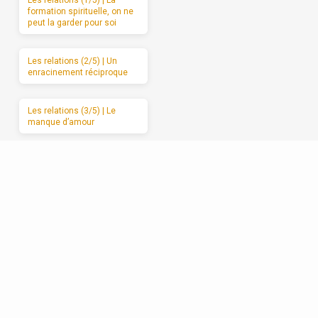
formation spirituelle, on ne
peut la garder pour soi
Les relations (2/5) | Un
enracinement réciproque
Les relations (3/5) | Le
manque d’amour
Les relations (4/5) | Se
débarrasser de l’attaque et
du retrait
Les relations (5/5) |
Avancer vers l’amour
sincère, étape par étape