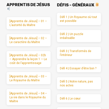
APPRENTIS DE JÉSUS
DÉFIS – GÉNÉRAUX
Défi 1 | Un Royaume où tout
est possible
[Apprentis de Jésus] – 01 –
L’autorité du Maître
Défi 2 | Un puzzle
irréalisable
[Apprentis de Jésus] – 02 –
Le caractère du Maître
Défi 3 | Transformés de
l’intérieur
[Apprentis de Jésus] – 02b
– Apprendre la leçon 1 — Le
coût de l’apprentissage
Défi 4 | Essayer d’être bon ?
[Apprentis de Jésus] – 03 –
Le Royaume du Maître
Défi 5 | Notre nature, pas
nos actes
[Apprentis de Jésus] – 04 –
La vie dans le Royaume du
Défi 6 | Le cœur
Maître