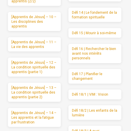
apprentis (2/2)
Défi 14 | Le fondement de la
[Apprentis de Jésus] – 10 –
formation spirituelle
Les disciplines des
apprentis
Défi 15 | Mourir à soi-même
[Apprentis de Jésus] – 11 –
La vie des apprentis
Défi 16 | Rechercher le bien
avant nos intérêts
personnels
[Apprentis de Jésus] – 12 –
La condition spirituelle des
apprentis (partie 1)
Défi 17 | Planifier le
changement
[Apprentis de Jésus] – 13 –
La condition spirituelle des
Défi 18/1 | VIM : Vision
apprentis (partie 2)
Défi 18/2 | Les enfants de la
[Apprentis de Jésus] – 14 –
lumière
Les apprentis et la fatigue
par frustration
Défi 18/3 | A quoi