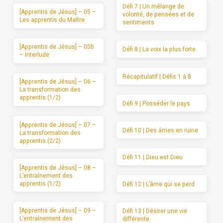
Défi 7 | Un mélange de
[Apprentis de Jésus] – 05 –
volonté, de pensées et de
Les apprentis du Maître
sentiments
[Apprentis de Jésus] – 05b
Défi 8 | La voix la plus forte
– Interlude
Récapitulatif | Défis 1 à 8
[Apprentis de Jésus] – 06 –
La transformation des
apprentis (1/2)
Défi 9 | Posséder le pays
[Apprentis de Jésus] – 07 –
Défi 10 | Des âmes en ruine
La transformation des
apprentis (2/2)
Défi 11 | Dieu est Dieu
[Apprentis de Jésus] – 08 –
L’entraînement des
apprentis (1/2)
Défi 12 | L’âme qui se perd
[Apprentis de Jésus] – 09 –
Défi 13 | Désirer une vie
L’entraînement des
différente