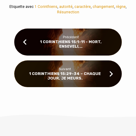
Etiquette avec
1 Corinthiens
,
autorité
,
caractère
,
changement
,
règne
,
Résurrection
Précédent
1 CORINTHIENS 15:1-11 - MORT,
ENSEVELI,…
Suivant
1 CORINTHIENS 15:29-34 – CHAQUE
JOUR, JE MEURS.