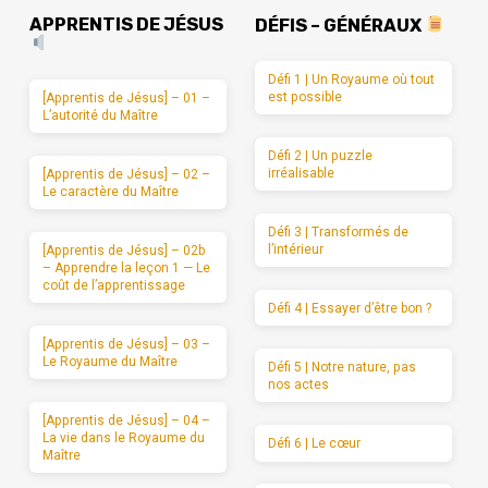
APPRENTIS DE JÉSUS
DÉFIS – GÉNÉRAUX
Défi 1 | Un Royaume où tout
est possible
[Apprentis de Jésus] – 01 –
L’autorité du Maître
Défi 2 | Un puzzle
irréalisable
[Apprentis de Jésus] – 02 –
Le caractère du Maître
Défi 3 | Transformés de
l’intérieur
[Apprentis de Jésus] – 02b
– Apprendre la leçon 1 — Le
coût de l’apprentissage
Défi 4 | Essayer d’être bon ?
[Apprentis de Jésus] – 03 –
Le Royaume du Maître
Défi 5 | Notre nature, pas
nos actes
[Apprentis de Jésus] – 04 –
La vie dans le Royaume du
Défi 6 | Le cœur
Maître