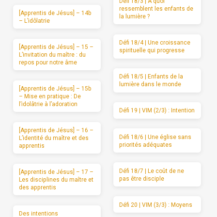
Défi 18/3 | A quoi
ressemblent les enfants de
[Apprentis de Jésus] – 14b
la lumière ?
– L’idôlatrie
Défi 18/4 | Une croissance
[Apprentis de Jésus] – 15 –
spirituelle qui progresse
L’invitation du maître : du
repos pour notre âme
Défi 18/5 | Enfants de la
lumière dans le monde
[Apprentis de Jésus] – 15b
– Mise en pratique : De
l’idolâtrie à l’adoration
Défi 19 | VIM (2/3) : Intention
[Apprentis de Jésus] – 16 –
Défi 18/6 | Une église sans
L’identité du maître et des
priorités adéquates
apprentis
Défi 18/7 | Le coût de ne
[Apprentis de Jésus] – 17 –
pas être disciple
Les disciplines du maître et
des apprentis
Défi 20 | VIM (3/3) : Moyens
Des intentions