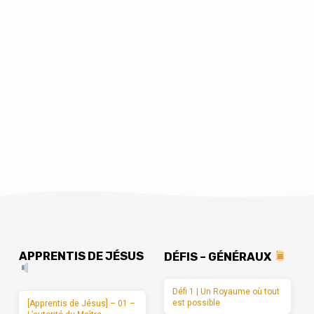
APPRENTIS DE JÉSUS
DÉFIS – GÉNÉRAUX
Défi 1 | Un Royaume où tout
est possible
[Apprentis de Jésus] – 01 –