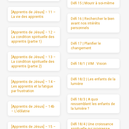
Défi 15 | Mourir à soi-même
[Apprentis de Jésus] – 11 –
La vie des apprentis
Défi 16 | Rechercher le bien
avant nos intérêts
personnels
[Apprentis de Jésus] – 12 –
La condition spirituelle des
apprentis (partie 1)
Défi 17 | Planifier le
changement
[Apprentis de Jésus] – 13 –
La condition spirituelle des
Défi 18/1 | VIM : Vision
apprentis (partie 2)
Défi 18/2 | Les enfants de la
[Apprentis de Jésus] – 14 –
lumière
Les apprentis et la fatigue
par frustration
Défi 18/3 | A quoi
ressemblent les enfants de
[Apprentis de Jésus] – 14b
la lumière ?
– L’idôlatrie
Défi 18/4 | Une croissance
[Apprentis de Jésus] – 15 –
spirituelle qui progresse