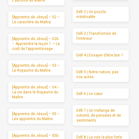
L’autorité du Maître
Défi 2 | Un puzzle
irréalisable
[Apprentis de Jésus] – 02 –
Le caractère du Maître
Défi 3 | Transformés de
l’intérieur
[Apprentis de Jésus] – 02b
– Apprendre la leçon 1 — Le
coût de l’apprentissage
Défi 4 | Essayer d’être bon ?
[Apprentis de Jésus] – 03 –
Le Royaume du Maître
Défi 5 | Notre nature, pas
nos actes
[Apprentis de Jésus] – 04 –
La vie dans le Royaume du
Défi 6 | Le cœur
Maître
Défi 7 | Un mélange de
[Apprentis de Jésus] – 05 –
volonté, de pensées et de
Les apprentis du Maître
sentiments
[Apprentis de Jésus] – 05b
Défi 8 | La voix la plus forte