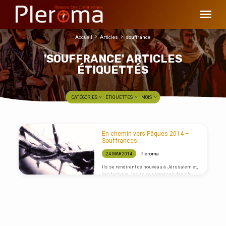
Accueil
Articles
souffrance
'SOUFFRANCE' ARTICLES
ÉTIQUETTÉS
CATÉGORIES
ÉTIQUETTES
MOIS
'SOUFFRANCE'
En chemin vers Pâques 2014 –
ARTICLES
Souffrances
ÉTIQUETTÉS
Pleroma
24 MAR 2014
Ils se rendirent de nouveau à Jérusalem et,
pendant que Jésus se promenait dans le
temple, les chefs des prêtres, les
spécialistes de la loi et les anciens vinrent
vers lui et lui dirent : « Par quelle autorité
fais-tu ces choses et qui t’a donné l’autorité
de les faire ? » Jésus leur répondit : « Je
vous poserai moi aussi une question ;
répondez-moi, et je vous dirai par quelle