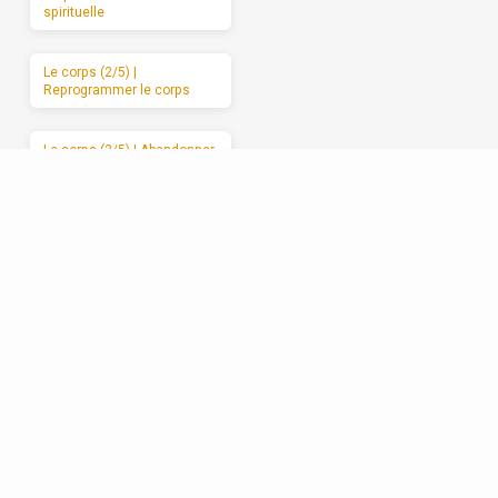
spirituelle
Le corps (2/5) |
Reprogrammer le corps
Le corps (3/5) | Abandonner
le corps à Dieu
Le corps (4/5) | Les
mauvais usages du corps
Le corps (5/5) | Des
moments de sabbat
Les relations (1/5) | La
formation spirituelle, on ne
peut la garder pour soi
Les relations (2/5) | Un
enracinement réciproque