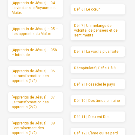
[Apprentis de Jésus] – 04 –
La vie dans le Royaume du
Défi 6 | Le cœur
Maître
Défi 7 | Un mélange de
[Apprentis de Jésus] – 05 –
volonté, de pensées et de
Les apprentis du Maître
sentiments
[Apprentis de Jésus] – 05b
Défi 8 | La voix la plus forte
– Interlude
Récapitulatif | Défis 1 à 8
[Apprentis de Jésus] – 06 –
La transformation des
apprentis (1/2)
Défi 9 | Posséder le pays
[Apprentis de Jésus] – 07 –
Défi 10 | Des âmes en ruine
La transformation des
apprentis (2/2)
Défi 11 | Dieu est Dieu
[Apprentis de Jésus] – 08 –
L’entraînement des
apprentis (1/2)
Défi 12 | L’âme qui se perd