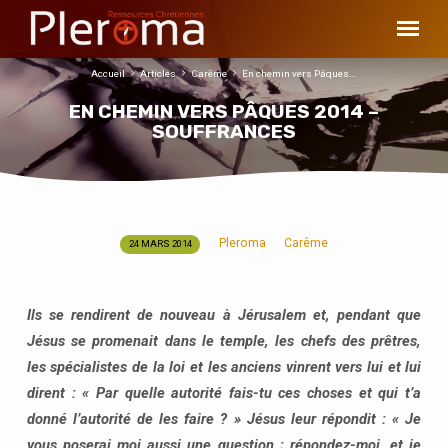
Accueil
Articles
Carême
En chemin vers Pâques…
EN CHEMIN VERS PÂQUES 2014 –
SOUFFRANCES
Pleroma
Carême
24 MARS 2014
EN
CHEMIN
VERS
Ils se rendirent de nouveau à Jérusalem et, pendant que
PÂQUES
Jésus se promenait dans le temple, les chefs des prêtres,
2014
les spécialistes de la loi et les anciens vinrent vers lui et lui
–
dirent : « Par quelle autorité fais-tu ces choses et qui t’a
SOUFFRANCES
donné l’autorité de les faire ? » Jésus leur répondit : « Je
vous poserai moi aussi une question ; répondez-moi, et je