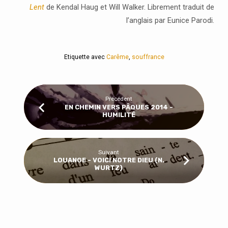
Lent
de Kendal Haug et Will Walker. Librement traduit de
l’anglais par Eunice Parodi.
Etiquette avec
Carême
,
souffrance
Précédent
EN CHEMIN VERS PÂQUES 2014 -
HUMILITÉ
Suivant
LOUANGE - VOICI NOTRE DIEU (N.
WURTZ)