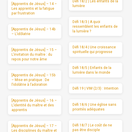
Défi 18/2 | Les enfants de la
[Apprentis de Jésus] – 14 –
lumière
Les apprentis et la fatigue
par frustration
Défi 18/3 | A quoi
ressemblent les enfants de
[Apprentis de Jésus] – 14b
la lumière ?
– L’idôlatrie
Défi 18/4 | Une croissance
[Apprentis de Jésus] – 15 –
spirituelle qui progresse
L’invitation du maître : du
repos pour notre âme
Défi 18/5 | Enfants de la
lumière dans le monde
[Apprentis de Jésus] – 15b
– Mise en pratique : De
l’idolâtrie à l’adoration
Défi 19 | VIM (2/3) : Intention
[Apprentis de Jésus] – 16 –
Défi 18/6 | Une église sans
L’identité du maître et des
priorités adéquates
apprentis
Défi 18/7 | Le coût de ne
[Apprentis de Jésus] – 17 –
pas être disciple
Les disciplines du maître et