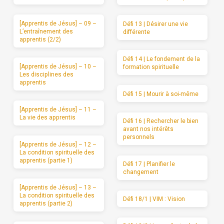
[Apprentis de Jésus] – 09 –
Défi 13 | Désirer une vie
L’entraînement des
différente
apprentis (2/2)
Défi 14 | Le fondement de la
[Apprentis de Jésus] – 10 –
formation spirituelle
Les disciplines des
apprentis
Défi 15 | Mourir à soi-même
[Apprentis de Jésus] – 11 –
La vie des apprentis
Défi 16 | Rechercher le bien
avant nos intérêts
personnels
[Apprentis de Jésus] – 12 –
La condition spirituelle des
apprentis (partie 1)
Défi 17 | Planifier le
changement
[Apprentis de Jésus] – 13 –
La condition spirituelle des
Défi 18/1 | VIM : Vision
apprentis (partie 2)