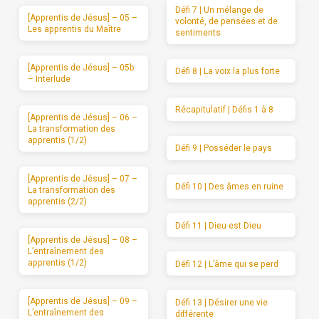
Défi 7 | Un mélange de
[Apprentis de Jésus] – 05 –
volonté, de pensées et de
Les apprentis du Maître
sentiments
[Apprentis de Jésus] – 05b
Défi 8 | La voix la plus forte
– Interlude
Récapitulatif | Défis 1 à 8
[Apprentis de Jésus] – 06 –
La transformation des
apprentis (1/2)
Défi 9 | Posséder le pays
[Apprentis de Jésus] – 07 –
Défi 10 | Des âmes en ruine
La transformation des
apprentis (2/2)
Défi 11 | Dieu est Dieu
[Apprentis de Jésus] – 08 –
L’entraînement des
apprentis (1/2)
Défi 12 | L’âme qui se perd
[Apprentis de Jésus] – 09 –
Défi 13 | Désirer une vie
L’entraînement des
différente