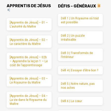
APPRENTIS DE JÉSUS
DÉFIS – GÉNÉRAUX
Défi 1 | Un Royaume où tout
est possible
[Apprentis de Jésus] – 01 –
L’autorité du Maître
Défi 2 | Un puzzle
irréalisable
[Apprentis de Jésus] – 02 –
Le caractère du Maître
Défi 3 | Transformés de
l’intérieur
[Apprentis de Jésus] – 02b
– Apprendre la leçon 1 — Le
coût de l’apprentissage
Défi 4 | Essayer d’être bon ?
[Apprentis de Jésus] – 03 –
Le Royaume du Maître
Défi 5 | Notre nature, pas
nos actes
[Apprentis de Jésus] – 04 –
La vie dans le Royaume du
Défi 6 | Le cœur
Maître