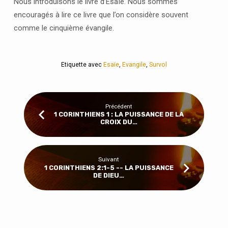
Nous introduisons le livre d’Esaïe. Nous sommes
encouragés à lire ce livre que l’on considère souvent
comme le cinquième évangile.
Etiquette avec
Esaïe
,
Evangile
,
Survol
Précédent
1 CORINTHIENS 1 : LA PUISSANCE DE LA
CROIX DU…
Suivant
1 CORINTHIENS 2:1-5 -- LA PUISSANCE
DE DIEU…