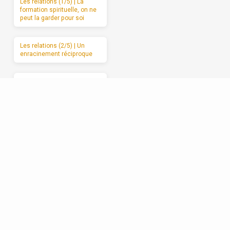
Les relations (1/5) | La
formation spirituelle, on ne
peut la garder pour soi
Les relations (2/5) | Un
enracinement réciproque
Les relations (3/5) | Le
manque d’amour
Les relations (4/5) | Se
débarrasser de l’attaque et
du retrait
Les relations (5/5) |
Avancer vers l’amour
sincère, étape par étape