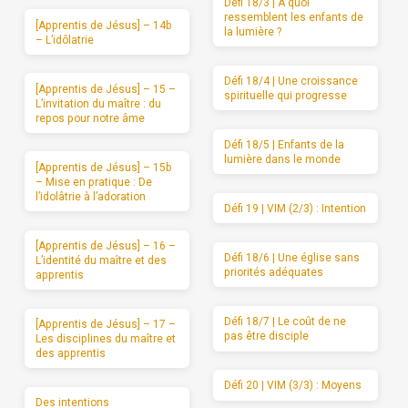
Défi 18/3 | A quoi
ressemblent les enfants de
[Apprentis de Jésus] – 14b
la lumière ?
– L’idôlatrie
Défi 18/4 | Une croissance
[Apprentis de Jésus] – 15 –
spirituelle qui progresse
L’invitation du maître : du
repos pour notre âme
Défi 18/5 | Enfants de la
lumière dans le monde
[Apprentis de Jésus] – 15b
– Mise en pratique : De
l’idolâtrie à l’adoration
Défi 19 | VIM (2/3) : Intention
[Apprentis de Jésus] – 16 –
Défi 18/6 | Une église sans
L’identité du maître et des
priorités adéquates
apprentis
Défi 18/7 | Le coût de ne
[Apprentis de Jésus] – 17 –
pas être disciple
Les disciplines du maître et
des apprentis
Défi 20 | VIM (3/3) : Moyens
Des intentions