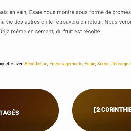
mais en vain, Esaïe nous montre sous forme de prome
la vie des autres on le retrouvera en retour. Nous sero
Déjà même en semant, du fruit est récolté.
iquette avec
Bénédiction
,
Encouragements
,
Esaïe
,
Semer
,
Témoigna
[2 CORINTHIE
RTAGÉS