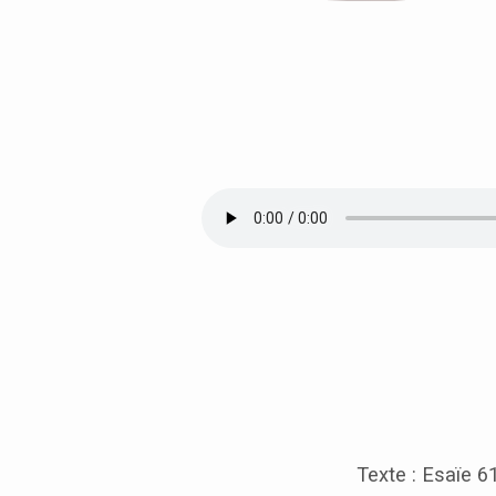
[ESAÏE
61]
–
LE
RETOUR
DE
LA
Texte : Esaïe 61