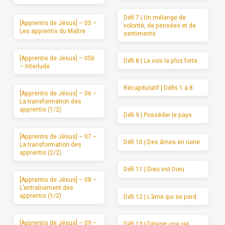
Défi 7 | Un mélange de
[Apprentis de Jésus] – 05 –
volonté, de pensées et de
Les apprentis du Maître
sentiments
[Apprentis de Jésus] – 05b
Défi 8 | La voix la plus forte
– Interlude
Récapitulatif | Défis 1 à 8
[Apprentis de Jésus] – 06 –
La transformation des
apprentis (1/2)
Défi 9 | Posséder le pays
[Apprentis de Jésus] – 07 –
Défi 10 | Des âmes en ruine
La transformation des
apprentis (2/2)
Défi 11 | Dieu est Dieu
[Apprentis de Jésus] – 08 –
L’entraînement des
apprentis (1/2)
Défi 12 | L’âme qui se perd
[Apprentis de Jésus] – 09 –
Défi 13 | Désirer une vie