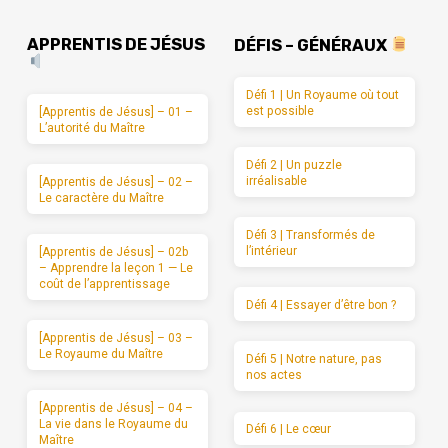
APPRENTIS DE JÉSUS
DÉFIS – GÉNÉRAUX
Défi 1 | Un Royaume où tout
est possible
[Apprentis de Jésus] – 01 –
L’autorité du Maître
Défi 2 | Un puzzle
irréalisable
[Apprentis de Jésus] – 02 –
Le caractère du Maître
Défi 3 | Transformés de
l’intérieur
[Apprentis de Jésus] – 02b
– Apprendre la leçon 1 — Le
coût de l’apprentissage
Défi 4 | Essayer d’être bon ?
[Apprentis de Jésus] – 03 –
Le Royaume du Maître
Défi 5 | Notre nature, pas
nos actes
[Apprentis de Jésus] – 04 –
La vie dans le Royaume du
Défi 6 | Le cœur
Maître