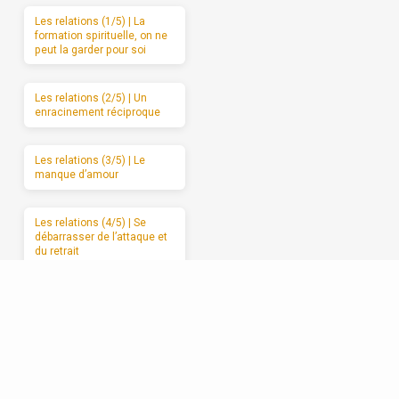
Les relations (1/5) | La
formation spirituelle, on ne
peut la garder pour soi
Les relations (2/5) | Un
enracinement réciproque
Les relations (3/5) | Le
manque d’amour
Les relations (4/5) | Se
débarrasser de l’attaque et
du retrait
Les relations (5/5) |
Avancer vers l’amour
sincère, étape par étape