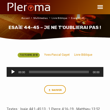
Accueil
Multimedias
Livre Biblique
Esaïe 44-45 –…
ESAÏE 44-45 – JE NE T’OUBLIERAI PAS !
Yves-Pascal Gayet
Livre Biblique
7 OCTOBRE 2018
ESAÏE
44-
Lecteur
45
00:00
00:00
audio
–
JE
NE
SAUVER
T’OUBLIERAI
PAS
!
Textes :
Isaïe 44:1-45:13 ; 1 Pierre 4:16-19 ; Matthieu 13:52