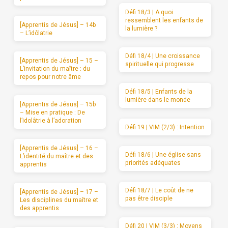
Défi 18/3 | A quoi
ressemblent les enfants de
[Apprentis de Jésus] – 14b
la lumière ?
– L’idôlatrie
Défi 18/4 | Une croissance
[Apprentis de Jésus] – 15 –
spirituelle qui progresse
L’invitation du maître : du
repos pour notre âme
Défi 18/5 | Enfants de la
lumière dans le monde
[Apprentis de Jésus] – 15b
– Mise en pratique : De
l’idolâtrie à l’adoration
Défi 19 | VIM (2/3) : Intention
[Apprentis de Jésus] – 16 –
Défi 18/6 | Une église sans
L’identité du maître et des
priorités adéquates
apprentis
Défi 18/7 | Le coût de ne
[Apprentis de Jésus] – 17 –
pas être disciple
Les disciplines du maître et
des apprentis
Défi 20 | VIM (3/3) : Moyens