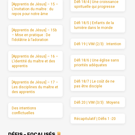
Défi 18/4 | Une croissance
[Apprentis de Jésus] – 15 –
spirituelle qui progresse
L’invitation du maître : du
repos pour notre âme
Défi 18/5 | Enfants de la
lumière dans le monde
[Apprentis de Jésus] – 15b
– Mise en pratique : De
l’idolâtrie à l’adoration
Défi 19 | VIM (2/3) : Intention
[Apprentis de Jésus] – 16 –
Défi 18/6 | Une église sans
L’identité du maître et des
priorités adéquates
apprentis
Défi 18/7 | Le coût de ne
[Apprentis de Jésus] – 17 –
pas être disciple
Les disciplines du maître et
des apprentis
Défi 20 | VIM (3/3) : Moyens
Des intentions
conflictuelles
Récapitulatif | Défis 1 -20
DÉFIS – FOCALISÉS