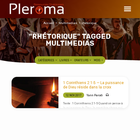
Accueil
Multimedias
rhétorique
"RHÉTORIQUE" TAGGED
MULTIMEDIAS
CATÉGORIES
LIVRES
ORATEURS
MOIS
"RHÉTORIQUE"
1 Corinthiens 2:1-5 — La puissance
TAGGED
de Dieu réside dans la croix
MULTIMEDIAS
Yann Parodi
12 NOV 2017
Texte : 1 Corinthiens 2:1-5 Quand on pense à
la puissance de Dieu, la première chose qui
vient à l’esprit n’est pas nécessairement la
croix. Et pourtant, Paul, s’adressant à ses
frères et sœurs de l’Eglise qui est à
Corinthe, leur rappelle qu’il a choisi une
attitude et un message parmi eux qui rend
témoignage à « Jésus-Christ, et celui-ci
crucifié. » C’est à une pleine confiance que