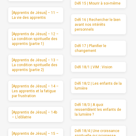
Défi 15 | Mourir à soi-même
[Apprentis de Jésus] – 11 –
La vie des apprentis
Défi 16 | Rechercher le bien
avant nos intérêts
personnels
[Apprentis de Jésus] – 12 –
La condition spirituelle des
apprentis (partie 1)
Défi 17 | Planifier le
changement
[Apprentis de Jésus] – 13 –
La condition spirituelle des
Défi 18/1 | VIM : Vision
apprentis (partie 2)
Défi 18/2 | Les enfants de la
[Apprentis de Jésus] – 14 –
lumière
Les apprentis et la fatigue
par frustration
Défi 18/3 | A quoi
ressemblent les enfants de
[Apprentis de Jésus] – 14b
la lumière ?
– L’idôlatrie
Défi 18/4 | Une croissance
[Apprentis de Jésus] – 15 –
spirituelle qui progresse