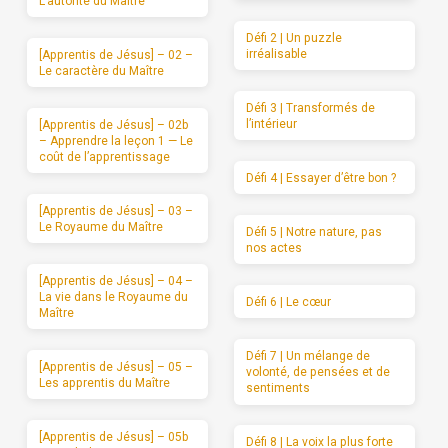
L’autorité du Maître
Défi 2 | Un puzzle
irréalisable
[Apprentis de Jésus] – 02 –
Le caractère du Maître
Défi 3 | Transformés de
l’intérieur
[Apprentis de Jésus] – 02b
– Apprendre la leçon 1 — Le
coût de l’apprentissage
Défi 4 | Essayer d’être bon ?
[Apprentis de Jésus] – 03 –
Le Royaume du Maître
Défi 5 | Notre nature, pas
nos actes
[Apprentis de Jésus] – 04 –
La vie dans le Royaume du
Défi 6 | Le cœur
Maître
Défi 7 | Un mélange de
[Apprentis de Jésus] – 05 –
volonté, de pensées et de
Les apprentis du Maître
sentiments
[Apprentis de Jésus] – 05b
Défi 8 | La voix la plus forte