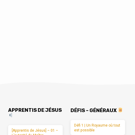
APPRENTIS DE JÉSUS
DÉFIS – GÉNÉRAUX
Défi 1 | Un Royaume où tout
est possible
[Apprentis de Jésus] – 01 –