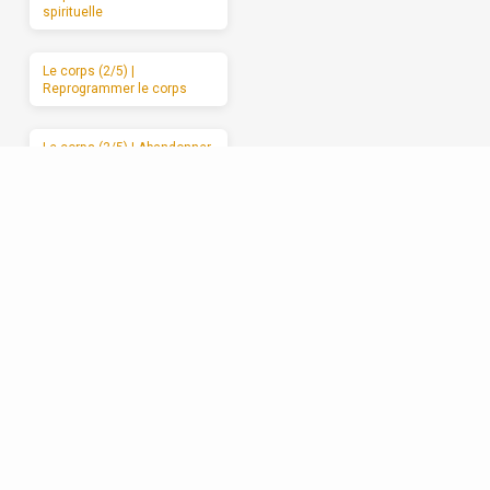
spirituelle
Le corps (2/5) |
Reprogrammer le corps
Le corps (3/5) | Abandonner
le corps à Dieu
Le corps (4/5) | Les
mauvais usages du corps
Le corps (5/5) | Des
moments de sabbat
Les relations (1/5) | La
formation spirituelle, on ne
peut la garder pour soi
Les relations (2/5) | Un
enracinement réciproque