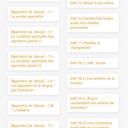
Défi 15 | Mourir à soi-même
[Apprentis de Jésus] – 11 –
La vie des apprentis
Défi 16 | Rechercher le bien
avant nos intérêts
personnels
[Apprentis de Jésus] – 12 –
La condition spirituelle des
apprentis (partie 1)
Défi 17 | Planifier le
changement
[Apprentis de Jésus] – 13 –
La condition spirituelle des
Défi 18/1 | VIM : Vision
apprentis (partie 2)
Défi 18/2 | Les enfants de la
[Apprentis de Jésus] – 14 –
lumière
Les apprentis et la fatigue
par frustration
Défi 18/3 | A quoi
ressemblent les enfants de
[Apprentis de Jésus] – 14b
la lumière ?
– L’idôlatrie
Défi 18/4 | Une croissance
[Apprentis de Jésus] – 15 –
spirituelle qui progresse