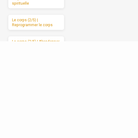
spirituelle
Le corps (2/5) |
Reprogrammer le corps
Le corps (3/5) | Abandonner
le corps à Dieu
Le corps (4/5) | Les
mauvais usages du corps
Le corps (5/5) | Des
moments de sabbat
Les relations (1/5) | La
formation spirituelle, on ne
peut la garder pour soi
Les relations (2/5) | Un
enracinement réciproque