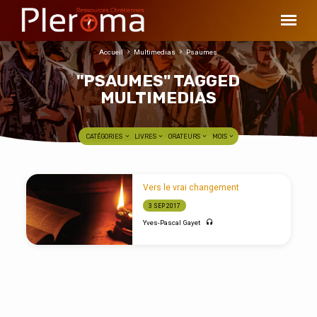
Accueil
Multimedias
Psaumes
"PSAUMES" TAGGED
MULTIMEDIAS
CATÉGORIES
LIVRES
ORATEURS
MOIS
"PSAUMES"
Vers le vrai changement
TAGGED
3 SEP 2017
MULTIMEDIAS
Yves-Pascal Gayet