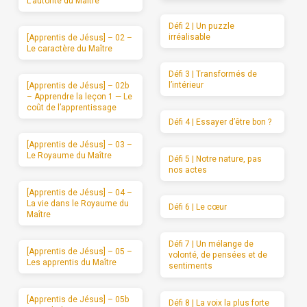
L’autorité du Maître
Défi 2 | Un puzzle
irréalisable
[Apprentis de Jésus] – 02 –
Le caractère du Maître
Défi 3 | Transformés de
l’intérieur
[Apprentis de Jésus] – 02b
– Apprendre la leçon 1 — Le
coût de l’apprentissage
Défi 4 | Essayer d’être bon ?
[Apprentis de Jésus] – 03 –
Le Royaume du Maître
Défi 5 | Notre nature, pas
nos actes
[Apprentis de Jésus] – 04 –
La vie dans le Royaume du
Défi 6 | Le cœur
Maître
Défi 7 | Un mélange de
[Apprentis de Jésus] – 05 –
volonté, de pensées et de
Les apprentis du Maître
sentiments
[Apprentis de Jésus] – 05b
Défi 8 | La voix la plus forte