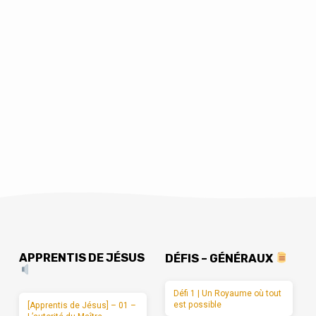
APPRENTIS DE JÉSUS
DÉFIS – GÉNÉRAUX
Défi 1 | Un Royaume où tout
est possible
[Apprentis de Jésus] – 01 –