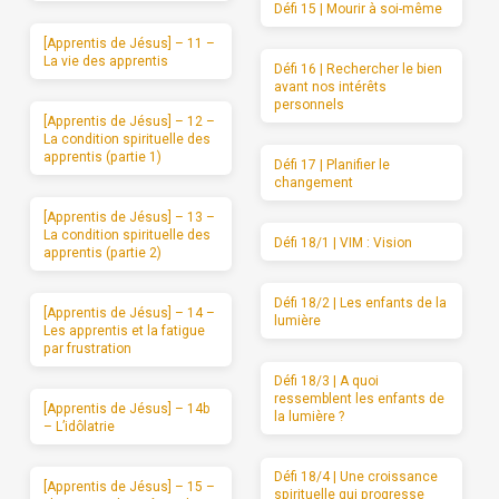
Défi 15 | Mourir à soi-même
[Apprentis de Jésus] – 11 –
La vie des apprentis
Défi 16 | Rechercher le bien
avant nos intérêts
personnels
[Apprentis de Jésus] – 12 –
La condition spirituelle des
apprentis (partie 1)
Défi 17 | Planifier le
changement
[Apprentis de Jésus] – 13 –
La condition spirituelle des
Défi 18/1 | VIM : Vision
apprentis (partie 2)
Défi 18/2 | Les enfants de la
[Apprentis de Jésus] – 14 –
lumière
Les apprentis et la fatigue
par frustration
Défi 18/3 | A quoi
ressemblent les enfants de
[Apprentis de Jésus] – 14b
la lumière ?
– L’idôlatrie
Défi 18/4 | Une croissance
[Apprentis de Jésus] – 15 –
spirituelle qui progresse