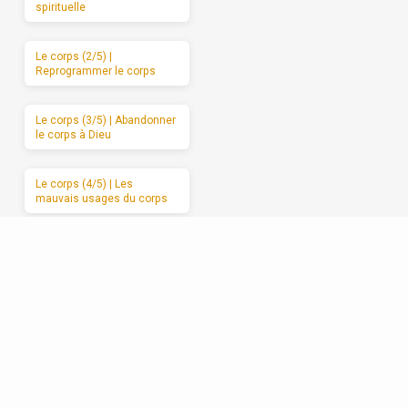
spirituelle
Le corps (2/5) |
Reprogrammer le corps
Le corps (3/5) | Abandonner
le corps à Dieu
Le corps (4/5) | Les
mauvais usages du corps
Le corps (5/5) | Des
moments de sabbat
Les relations (1/5) | La
formation spirituelle, on ne
peut la garder pour soi
Les relations (2/5) | Un
enracinement réciproque