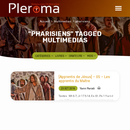
Accueil
Multimedias
pharisiens
"PHARISIENS" TAGGED
MULTIMEDIAS
CATÉGORIES
LIVRES
ORATEURS
MOIS
"PHARISIENS"
[Apprentis de Jésus] – 05 – Les
TAGGED
apprentis du Maître
MULTIMEDIAS
Yann Parodi
23 OCT 2016
Textes : Mt 6-7; Jr 17:5-14; Es 61; Ps 1 Y a-t-il
une différence entre une bonne action et un
bon fruit (Mt 7:17-18) ? Ne confondons pas
bonne action et bon fruit. Alors qu’une
personne pourrait se retenir de voler par
obéissance à Dieu, et en cela accomplir une
bonne action (ou plutôt éviter une
mauvaise), il faut aller plus loin : c’est le
désir même de voler qui reste