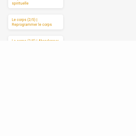
spirituelle
Le corps (2/5) |
Reprogrammer le corps
Le corps (3/5) | Abandonner
le corps à Dieu
Le corps (4/5) | Les
mauvais usages du corps
Le corps (5/5) | Des
moments de sabbat
Les relations (1/5) | La
formation spirituelle, on ne
peut la garder pour soi
Les relations (2/5) | Un
enracinement réciproque