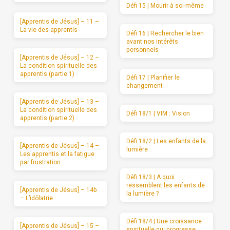
Défi 15 | Mourir à soi-même
[Apprentis de Jésus] – 11 –
La vie des apprentis
Défi 16 | Rechercher le bien
avant nos intérêts
personnels
[Apprentis de Jésus] – 12 –
La condition spirituelle des
apprentis (partie 1)
Défi 17 | Planifier le
changement
[Apprentis de Jésus] – 13 –
La condition spirituelle des
Défi 18/1 | VIM : Vision
apprentis (partie 2)
Défi 18/2 | Les enfants de la
[Apprentis de Jésus] – 14 –
lumière
Les apprentis et la fatigue
par frustration
Défi 18/3 | A quoi
ressemblent les enfants de
[Apprentis de Jésus] – 14b
la lumière ?
– L’idôlatrie
Défi 18/4 | Une croissance
[Apprentis de Jésus] – 15 –
spirituelle qui progresse