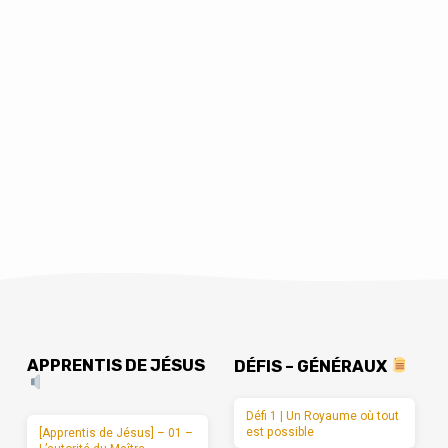
APPRENTIS DE JÉSUS
DÉFIS – GÉNÉRAUX
Défi 1 | Un Royaume où tout
est possible
[Apprentis de Jésus] – 01 –