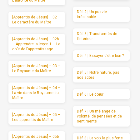
L’autorité du Maître
Défi 2 | Un puzzle
irréalisable
[Apprentis de Jésus] – 02 –
Le caractère du Maître
Défi 3 | Transformés de
l’intérieur
[Apprentis de Jésus] – 02b
– Apprendre la leçon 1 — Le
coût de l’apprentissage
Défi 4 | Essayer d’être bon ?
[Apprentis de Jésus] – 03 –
Le Royaume du Maître
Défi 5 | Notre nature, pas
nos actes
[Apprentis de Jésus] – 04 –
La vie dans le Royaume du
Défi 6 | Le cœur
Maître
Défi 7 | Un mélange de
[Apprentis de Jésus] – 05 –
volonté, de pensées et de
Les apprentis du Maître
sentiments
[Apprentis de Jésus] – 05b
Défi 8 | La voix la plus forte