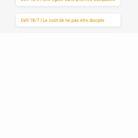
Défi 18/7 | Le coût de ne pas être disciple
Défi 20 | VIM (3/3) : Moyens
Récapitulatif | Défis 1 -20