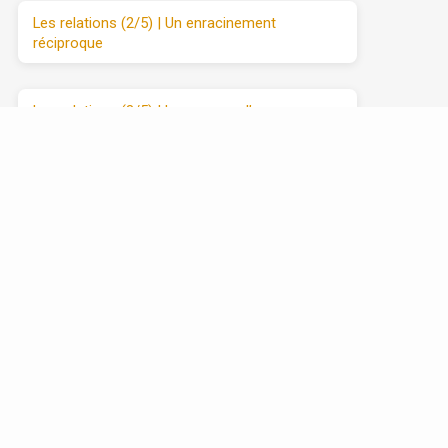
Les relations (2/5) | Un enracinement
réciproque
Les relations (3/5) | Le manque d’amour
Les relations (4/5) | Se débarrasser de
l’attaque et du retrait
Les relations (5/5) | Avancer vers l’amour
sincère, étape par étape