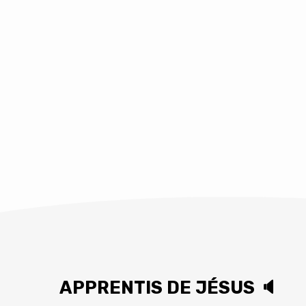
passer à côté de l
contraire, dans un 
de l’étude, ce der
détails de cette p
questions sur la p
prendra t-il le temp
vraiment savoir ? 
s’occuper l’esprit 
des questions stér
sonder par cette p
exemple, ce messa
méthodologie simp
dévotionelle du tex
APPRENTIS DE JÉSUS 🔈