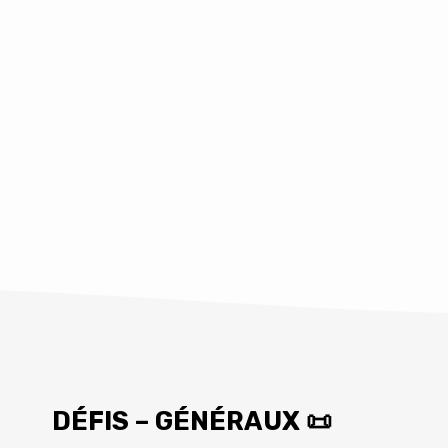
a parole de son maître. Au
cadre prévu pour, la discipline
nier pourra creuser dans les
arole et répondre à ses
ortée de ces textes. Mais,
s de le faire ? Veux-t-il
ou cherche-t-il seulement à
par des jeux intellectuels ou
iles, plutôt que de se laisser
arole ? Au travers d’un
ge tente d’enseigner une
le pour la lecture
te biblique.
DÉFIS – GÉNÉRAUX 📜