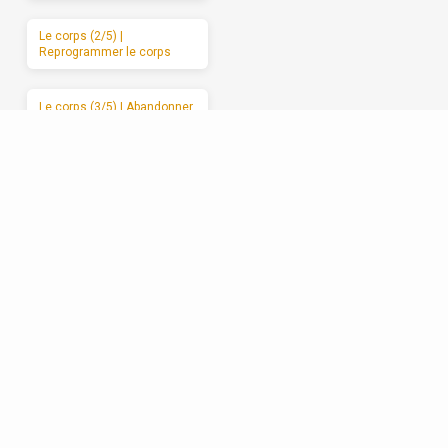
Le corps (2/5) |
Reprogrammer le corps
Le corps (3/5) | Abandonner
le corps à Dieu
Le corps (4/5) | Les
mauvais usages du corps
Le corps (5/5) | Des
moments de sabbat
Les relations (1/5) | La
formation spirituelle, on ne
peut la garder pour soi
Les relations (2/5) | Un
enracinement réciproque