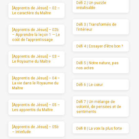
Défi 2 | Un puzzle
irréalisable
[Apprentis de Jésus] – 02 –
Le caractère du Maître
Défi 3 | Transformés de
l’intérieur
[Apprentis de Jésus] – 02b
– Apprendre la leçon 1 — Le
coût de l’apprentissage
Défi 4 | Essayer d’être bon ?
[Apprentis de Jésus] – 03 –
Le Royaume du Maître
Défi 5 | Notre nature, pas
nos actes
[Apprentis de Jésus] – 04 –
La vie dans le Royaume du
Défi 6 | Le cœur
Maître
Défi 7 | Un mélange de
[Apprentis de Jésus] – 05 –
volonté, de pensées et de
Les apprentis du Maître
sentiments
[Apprentis de Jésus] – 05b
Défi 8 | La voix la plus forte
– Interlude