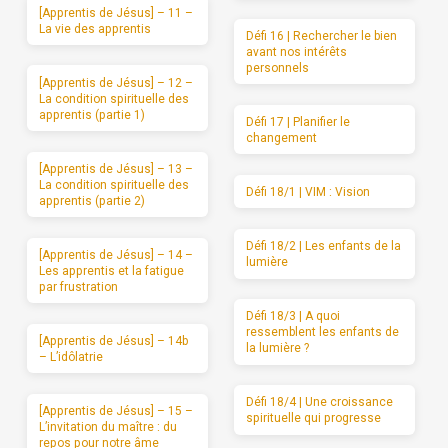
[Apprentis de Jésus] – 11 –
La vie des apprentis
Défi 16 | Rechercher le bien
avant nos intérêts
personnels
[Apprentis de Jésus] – 12 –
La condition spirituelle des
apprentis (partie 1)
Défi 17 | Planifier le
changement
[Apprentis de Jésus] – 13 –
La condition spirituelle des
Défi 18/1 | VIM : Vision
apprentis (partie 2)
Défi 18/2 | Les enfants de la
[Apprentis de Jésus] – 14 –
lumière
Les apprentis et la fatigue
par frustration
Défi 18/3 | A quoi
ressemblent les enfants de
[Apprentis de Jésus] – 14b
la lumière ?
– L’idôlatrie
Défi 18/4 | Une croissance
[Apprentis de Jésus] – 15 –
spirituelle qui progresse
L’invitation du maître : du
repos pour notre âme