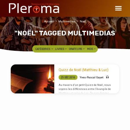
Accueil
Multimedias
Noël
"NOËL" TAGGED MULTIMEDIAS
CATÉGORIES
LIVRES
ORATEURS
MOIS
"NOËL"
Quizz de Noël (Matthieu & Luc)
TAGGED
Yves-Pascal Gayet
25 DÉC 2016
MULTIMEDIAS
Au travers d’un petit Quizz de Noël, nous
voyons les différences entre l’évangile de
Matthieu et celui de Luc. De quoi donner
envie de les relire tous les deux et en retirer
des richesses pour nos vies.