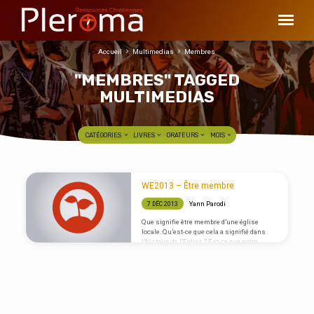
Accueil
Multimedias
Membres
"MEMBRES" TAGGED
MULTIMEDIAS
CATÉGORIES
LIVRES
ORATEURS
MOIS
"MEMBRES"
WE2013 – Être membre
TAGGED
Yann Parodi
7 DÉC 2013
MULTIMEDIAS
Que signifie être membre d’une église
locale. Qu’est-ce que cela a signifié dans
l’histoire de l’Eglise ? Est-ce que notre
culture de consommateurs n’est pas en
contradiction avec la notion de membre ?