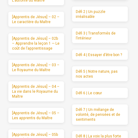
L’autorité du Maître
Défi 2 | Un puzzle
irréalisable
[Apprentis de Jésus] – 02 –
Le caractère du Maître
Défi 3 | Transformés de
l’intérieur
[Apprentis de Jésus] – 02b
– Apprendre la leçon 1 — Le
coût de l’apprentissage
Défi 4 | Essayer d’être bon ?
[Apprentis de Jésus] – 03 –
Le Royaume du Maître
Défi 5 | Notre nature, pas
nos actes
[Apprentis de Jésus] – 04 –
La vie dans le Royaume du
Défi 6 | Le cœur
Maître
Défi 7 | Un mélange de
[Apprentis de Jésus] – 05 –
volonté, de pensées et de
Les apprentis du Maître
sentiments
[Apprentis de Jésus] – 05b
Défi 8 | La voix la plus forte