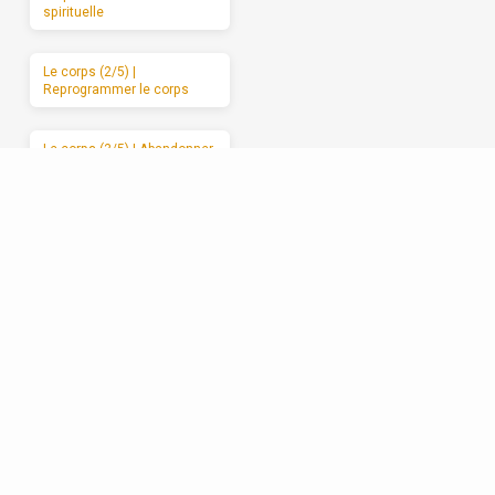
spirituelle
Le corps (2/5) |
Reprogrammer le corps
Le corps (3/5) | Abandonner
le corps à Dieu
Le corps (4/5) | Les
mauvais usages du corps
Le corps (5/5) | Des
moments de sabbat
Les relations (1/5) | La
formation spirituelle, on ne
peut la garder pour soi
Les relations (2/5) | Un
enracinement réciproque