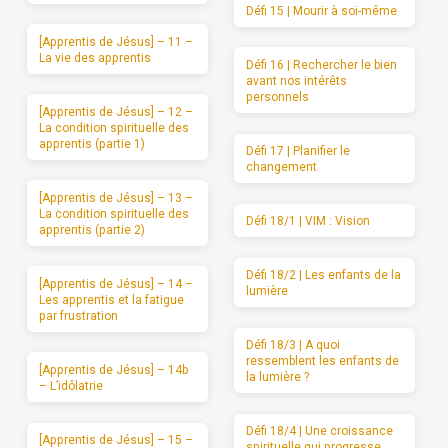
Défi 15 | Mourir à soi-même
[Apprentis de Jésus] – 11 –
La vie des apprentis
Défi 16 | Rechercher le bien
avant nos intérêts
personnels
[Apprentis de Jésus] – 12 –
La condition spirituelle des
apprentis (partie 1)
Défi 17 | Planifier le
changement
[Apprentis de Jésus] – 13 –
La condition spirituelle des
Défi 18/1 | VIM : Vision
apprentis (partie 2)
Défi 18/2 | Les enfants de la
[Apprentis de Jésus] – 14 –
lumière
Les apprentis et la fatigue
par frustration
Défi 18/3 | A quoi
ressemblent les enfants de
[Apprentis de Jésus] – 14b
la lumière ?
– L’idôlatrie
Défi 18/4 | Une croissance
[Apprentis de Jésus] – 15 –
spirituelle qui progresse