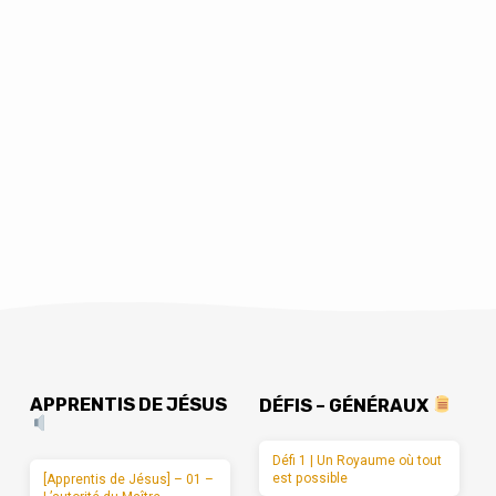
APPRENTIS DE JÉSUS
DÉFIS – GÉNÉRAUX
Défi 1 | Un Royaume où tout
est possible
[Apprentis de Jésus] – 01 –