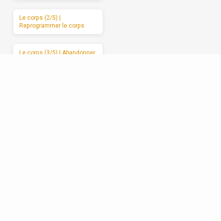
Le corps (2/5) |
Reprogrammer le corps
Le corps (3/5) | Abandonner
le corps à Dieu
Le corps (4/5) | Les
mauvais usages du corps
Le corps (5/5) | Des
moments de sabbat
Les relations (1/5) | La
formation spirituelle, on ne
peut la garder pour soi
Les relations (2/5) | Un
enracinement réciproque