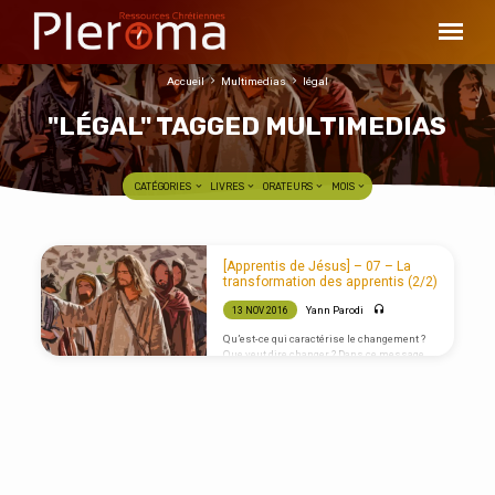
Accueil
Multimedias
légal
"LÉGAL" TAGGED MULTIMEDIAS
CATÉGORIES
LIVRES
ORATEURS
MOIS
"LÉGAL"
[Apprentis de Jésus] – 07 – La
TAGGED
transformation des apprentis (2/2)
MULTIMEDIAS
Yann Parodi
13 NOV 2016
Qu’est-ce qui caractérise le changement ?
Que veut dire changer ? Dans ce message
nous abordons les deux aspects
nécessaires au changement: Le
renoncement et l’apprentissage. Ces deux
notions sont à garder en tête pour pouvoir
les appliquer aux différentes parties qui
constituent notre être.