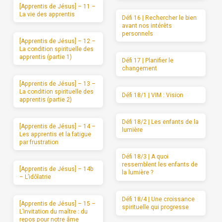
[Apprentis de Jésus] – 11 –
La vie des apprentis
Défi 16 | Rechercher le bien
avant nos intérêts
personnels
[Apprentis de Jésus] – 12 –
La condition spirituelle des
apprentis (partie 1)
Défi 17 | Planifier le
changement
[Apprentis de Jésus] – 13 –
La condition spirituelle des
Défi 18/1 | VIM : Vision
apprentis (partie 2)
Défi 18/2 | Les enfants de la
[Apprentis de Jésus] – 14 –
lumière
Les apprentis et la fatigue
par frustration
Défi 18/3 | A quoi
ressemblent les enfants de
[Apprentis de Jésus] – 14b
la lumière ?
– L’idôlatrie
Défi 18/4 | Une croissance
[Apprentis de Jésus] – 15 –
spirituelle qui progresse
L’invitation du maître : du
repos pour notre âme