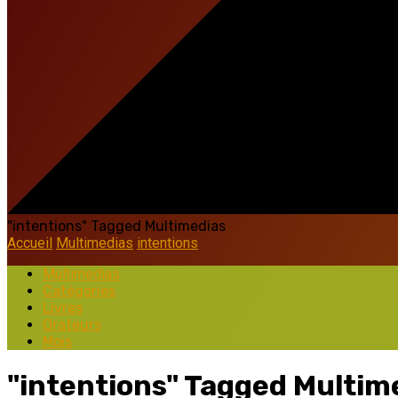
"intentions" Tagged Multimedias
Accueil
Multimedias
intentions
Multimedias
Catégories
Livres
Orateurs
Mois
"intentions" Tagged Multim