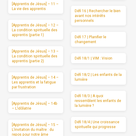
[Apprentis de Jésus] – 11 –
La vie des apprentis
Défi 16 | Rechercher le bien
avant nos intérêts
personnels
[Apprentis de Jésus] – 12 –
La condition spirituelle des
apprentis (partie 1)
Défi 17 | Planifier le
changement
[Apprentis de Jésus] – 13 –
La condition spirituelle des
Défi 18/1 | VIM : Vision
apprentis (partie 2)
Défi 18/2 | Les enfants de la
[Apprentis de Jésus] – 14 –
lumière
Les apprentis et la fatigue
par frustration
Défi 18/3 | A quoi
ressemblent les enfants de
[Apprentis de Jésus] – 14b
la lumière ?
– L’idôlatrie
Défi 18/4 | Une croissance
[Apprentis de Jésus] – 15 –
spirituelle qui progresse
L’invitation du maître : du
repos pour notre âme