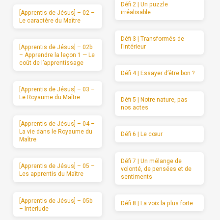
Défi 2 | Un puzzle
irréalisable
[Apprentis de Jésus] – 02 –
Le caractère du Maître
Défi 3 | Transformés de
l’intérieur
[Apprentis de Jésus] – 02b
– Apprendre la leçon 1 — Le
coût de l’apprentissage
Défi 4 | Essayer d’être bon ?
[Apprentis de Jésus] – 03 –
Le Royaume du Maître
Défi 5 | Notre nature, pas
nos actes
[Apprentis de Jésus] – 04 –
La vie dans le Royaume du
Défi 6 | Le cœur
Maître
Défi 7 | Un mélange de
[Apprentis de Jésus] – 05 –
volonté, de pensées et de
Les apprentis du Maître
sentiments
[Apprentis de Jésus] – 05b
Défi 8 | La voix la plus forte
– Interlude