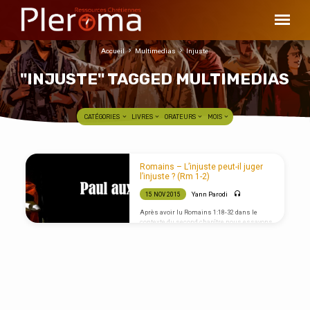
Accueil
Multimedias
Injuste
"INJUSTE" TAGGED MULTIMEDIAS
CATÉGORIES
LIVRES
ORATEURS
MOIS
"INJUSTE"
Romains – L’injuste peut-il juger
TAGGED
l’injuste ? (Rm 1-2)
MULTIMEDIAS
Yann Parodi
15 NOV 2015
Après avoir lu Romains 1:18-32 dans le
contexte du second chapître nous essayons
de réponse à la question : « l’injuste peut-il
juger l’injuste ? »