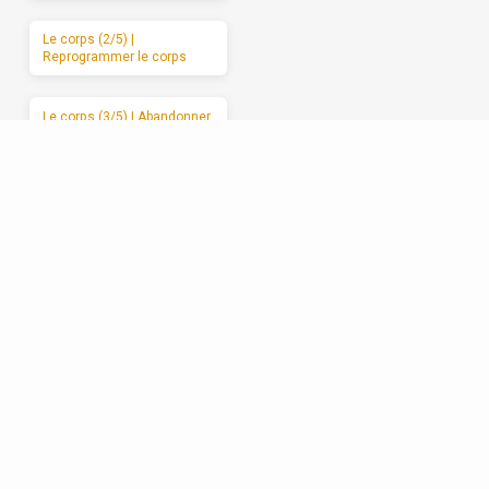
Le corps (2/5) |
Reprogrammer le corps
Le corps (3/5) | Abandonner
le corps à Dieu
Le corps (4/5) | Les
mauvais usages du corps
Le corps (5/5) | Des
moments de sabbat
Les relations (1/5) | La
formation spirituelle, on ne
peut la garder pour soi
Les relations (2/5) | Un
enracinement réciproque