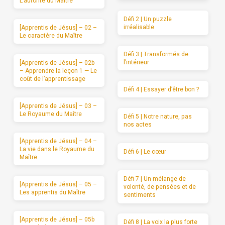
L’autorité du Maître
Défi 2 | Un puzzle
irréalisable
[Apprentis de Jésus] – 02 –
Le caractère du Maître
Défi 3 | Transformés de
l’intérieur
[Apprentis de Jésus] – 02b
– Apprendre la leçon 1 — Le
coût de l’apprentissage
Défi 4 | Essayer d’être bon ?
[Apprentis de Jésus] – 03 –
Le Royaume du Maître
Défi 5 | Notre nature, pas
nos actes
[Apprentis de Jésus] – 04 –
La vie dans le Royaume du
Défi 6 | Le cœur
Maître
Défi 7 | Un mélange de
[Apprentis de Jésus] – 05 –
volonté, de pensées et de
Les apprentis du Maître
sentiments
[Apprentis de Jésus] – 05b
Défi 8 | La voix la plus forte