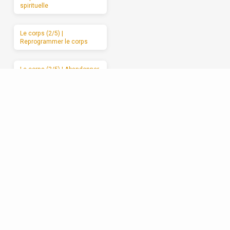
spirituelle
Le corps (2/5) |
Reprogrammer le corps
Le corps (3/5) | Abandonner
le corps à Dieu
Le corps (4/5) | Les
mauvais usages du corps
Le corps (5/5) | Des
moments de sabbat
Les relations (1/5) | La
formation spirituelle, on ne
peut la garder pour soi
Les relations (2/5) | Un
enracinement réciproque