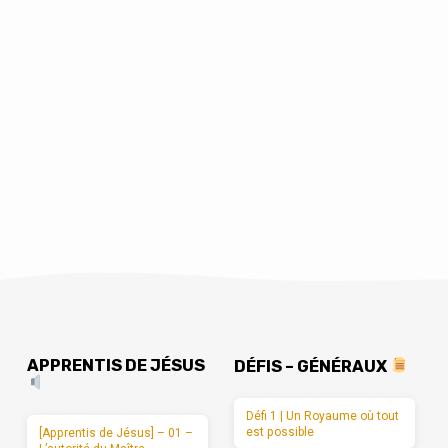
APPRENTIS DE JÉSUS
DÉFIS – GÉNÉRAUX
Défi 1 | Un Royaume où tout
est possible
[Apprentis de Jésus] – 01 –