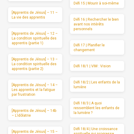
Défi 15 | Mourir à soi-même
[Apprentis de Jésus] – 11 –
La vie des apprentis
Défi 16 | Rechercher le bien
avant nos intérêts
personnels
[Apprentis de Jésus] – 12 –
La condition spirituelle des
apprentis (partie 1)
Défi 17 | Planifier le
changement
[Apprentis de Jésus] – 13 –
La condition spirituelle des
Défi 18/1 | VIM : Vision
apprentis (partie 2)
Défi 18/2 | Les enfants de la
[Apprentis de Jésus] – 14 –
lumière
Les apprentis et la fatigue
par frustration
Défi 18/3 | A quoi
ressemblent les enfants de
[Apprentis de Jésus] – 14b
la lumière ?
– L’idôlatrie
Défi 18/4 | Une croissance
[Apprentis de Jésus] – 15 –
spirituelle qui progresse