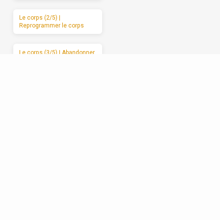
Le corps (2/5) |
Reprogrammer le corps
Le corps (3/5) | Abandonner
le corps à Dieu
Le corps (4/5) | Les
mauvais usages du corps
Le corps (5/5) | Des
moments de sabbat
Les relations (1/5) | La
formation spirituelle, on ne
peut la garder pour soi
Les relations (2/5) | Un
enracinement réciproque