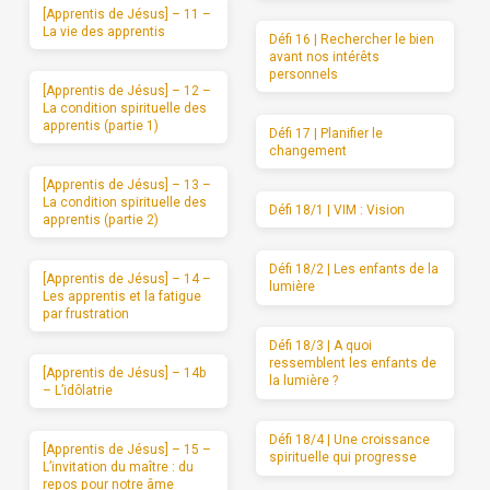
[Apprentis de Jésus] – 11 –
La vie des apprentis
Défi 16 | Rechercher le bien
avant nos intérêts
personnels
[Apprentis de Jésus] – 12 –
La condition spirituelle des
apprentis (partie 1)
Défi 17 | Planifier le
changement
[Apprentis de Jésus] – 13 –
La condition spirituelle des
Défi 18/1 | VIM : Vision
apprentis (partie 2)
Défi 18/2 | Les enfants de la
[Apprentis de Jésus] – 14 –
lumière
Les apprentis et la fatigue
par frustration
Défi 18/3 | A quoi
ressemblent les enfants de
[Apprentis de Jésus] – 14b
la lumière ?
– L’idôlatrie
Défi 18/4 | Une croissance
[Apprentis de Jésus] – 15 –
spirituelle qui progresse
L’invitation du maître : du
repos pour notre âme