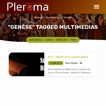
Accueil
Multimedias
Genèse
"GENÈSE" TAGGED MULTIMEDIAS
CATÉGORIES
LIVRES
ORATEURS
MOIS
"GENÈSE"
003 – Adam et le nouvel Adam
TAGGED
Yann Parodi
12 MAI 2013
MULTIMEDIAS
De la création en Adam à la re-création en
Jésus-Christ Textes : Genèse 3 ; Romains
5:12-21