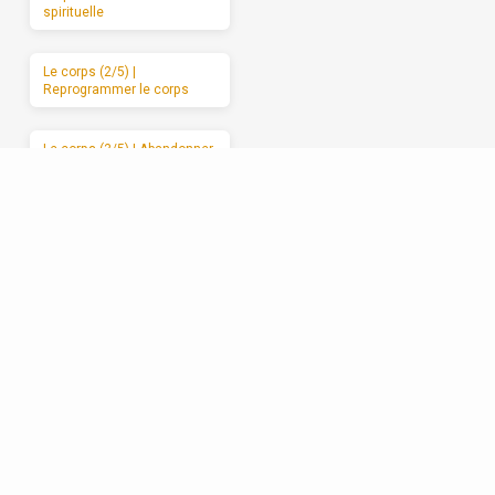
spirituelle
Le corps (2/5) |
Reprogrammer le corps
Le corps (3/5) | Abandonner
le corps à Dieu
Le corps (4/5) | Les
mauvais usages du corps
Le corps (5/5) | Des
moments de sabbat
Les relations (1/5) | La
formation spirituelle, on ne
peut la garder pour soi
Les relations (2/5) | Un
enracinement réciproque