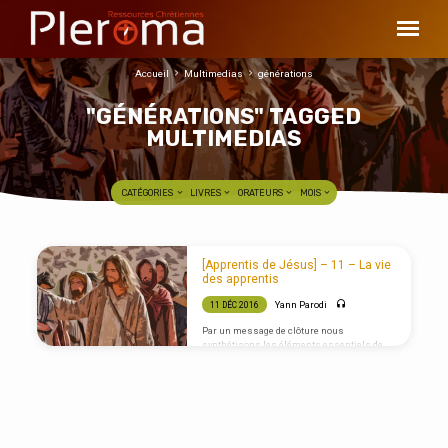
Accueil
Multimedias
générations
"GÉNÉRATIONS" TAGGED
MULTIMEDIAS
CATÉGORIES
LIVRES
ORATEURS
MOIS
"GÉNÉRATIONS"
[Apprentis de Jésus] – 11 – La vie
TAGGED
des apprentis
MULTIMEDIAS
Yann Parodi
11 DÉC 2016
Par un message de clôture nous
synthétisons les éléments essentiels de
cette série « Apprentis de Jésus ». Dans un
ton prophétique ce message se veut être un
appel à considérer sérieusement ses
intentions de suivre Jésus et d’apprendre à
garder tout ce qu’il a commandé (Mt 28:20). Il
s’agit d’un appel à la confiance en celui qui
est le chemin, la vérité et la vie. (Jn 14:6)