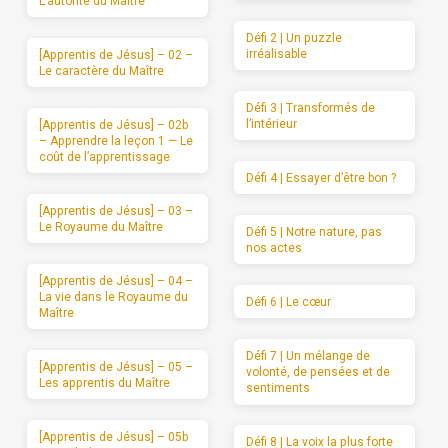
L’autorité du Maître
Défi 2 | Un puzzle
irréalisable
[Apprentis de Jésus] – 02 –
Le caractère du Maître
Défi 3 | Transformés de
l’intérieur
[Apprentis de Jésus] – 02b
– Apprendre la leçon 1 — Le
coût de l’apprentissage
Défi 4 | Essayer d’être bon ?
[Apprentis de Jésus] – 03 –
Le Royaume du Maître
Défi 5 | Notre nature, pas
nos actes
[Apprentis de Jésus] – 04 –
La vie dans le Royaume du
Défi 6 | Le cœur
Maître
Défi 7 | Un mélange de
[Apprentis de Jésus] – 05 –
volonté, de pensées et de
Les apprentis du Maître
sentiments
[Apprentis de Jésus] – 05b
Défi 8 | La voix la plus forte