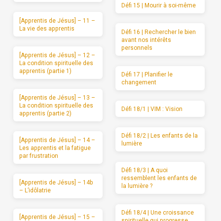
Défi 15 | Mourir à soi-même
[Apprentis de Jésus] – 11 –
La vie des apprentis
Défi 16 | Rechercher le bien
avant nos intérêts
personnels
[Apprentis de Jésus] – 12 –
La condition spirituelle des
apprentis (partie 1)
Défi 17 | Planifier le
changement
[Apprentis de Jésus] – 13 –
La condition spirituelle des
Défi 18/1 | VIM : Vision
apprentis (partie 2)
Défi 18/2 | Les enfants de la
[Apprentis de Jésus] – 14 –
lumière
Les apprentis et la fatigue
par frustration
Défi 18/3 | A quoi
ressemblent les enfants de
[Apprentis de Jésus] – 14b
la lumière ?
– L’idôlatrie
Défi 18/4 | Une croissance
[Apprentis de Jésus] – 15 –
spirituelle qui progresse