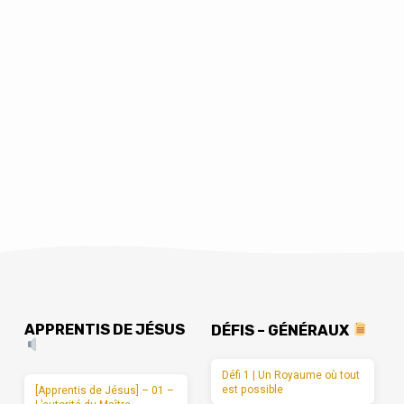
APPRENTIS DE JÉSUS
DÉFIS – GÉNÉRAUX
Défi 1 | Un Royaume où tout
est possible
[Apprentis de Jésus] – 01 –