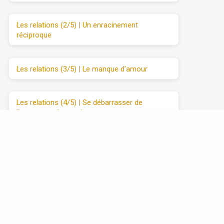
Les relations (2/5) | Un enracinement
réciproque
Les relations (3/5) | Le manque d’amour
Les relations (4/5) | Se débarrasser de
l’attaque et du retrait
Les relations (5/5) | Avancer vers l’amour
sincère, étape par étape