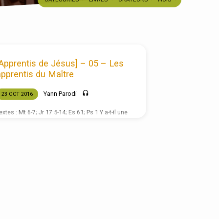
[Apprentis de Jésus] – 05 – Les
apprentis du Maître
Yann Parodi
23 OCT 2016
extes : Mt 6-7; Jr 17:5-14; Es 61; Ps 1 Y a-t-il une
ifférence entre une bonne action et un bon fruit
Mt 7:17-18) ? Ne confondons pas bonne action
t bon fruit. Alors qu’une personne pourrait se
etenir de voler par obéissance à Dieu, et en cela
ccomplir une bonne action (ou plutôt éviter une
auvaise), il faut aller plus loin : c’est le désir
ême de voler qui reste problématique.
enoncer au vol est une bonne chose, mais si
ela ronge…