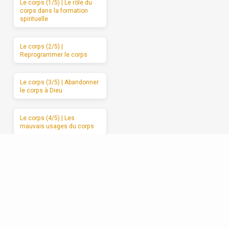
Le corps (1/5) | Le rôle du
corps dans la formation
spirituelle
Le corps (2/5) |
Reprogrammer le corps
Le corps (3/5) | Abandonner
le corps à Dieu
Le corps (4/5) | Les
mauvais usages du corps
Le corps (5/5) | Des
moments de sabbat
Les relations (1/5) | La
formation spirituelle, on ne
peut la garder pour soi