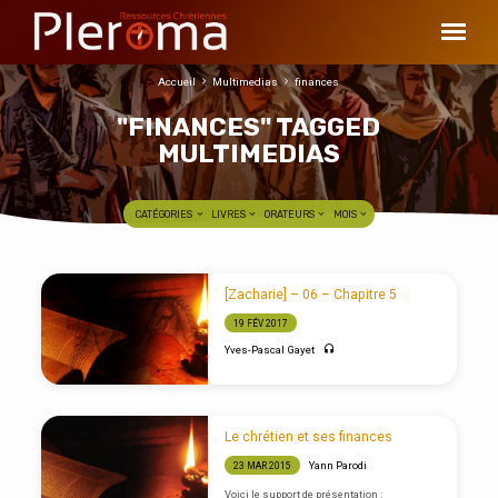
Accueil
Multimedias
finances
"FINANCES" TAGGED
MULTIMEDIAS
CATÉGORIES
LIVRES
ORATEURS
MOIS
"FINANCES"
[Zacharie] – 06 – Chapitre 5
TAGGED
19 FÉV 2017
MULTIMEDIAS
Yves-Pascal Gayet
Le chrétien et ses finances
Yann Parodi
23 MAR 2015
Voici le support de présentation :