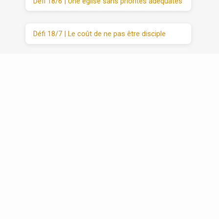
Défi 18/6 | Une église sans priorités adéquates
Défi 18/7 | Le coût de ne pas être disciple
Défi 20 | VIM (3/3) : Moyens
Récapitulatif | Défis 1 -20