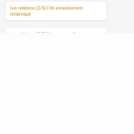
Les relations (2/5) | Un enracinement
réciproque
Les relations (3/5) | Le manque d’amour
Les relations (4/5) | Se débarrasser de
l’attaque et du retrait
Les relations (5/5) | Avancer vers l’amour
sincère, étape par étape