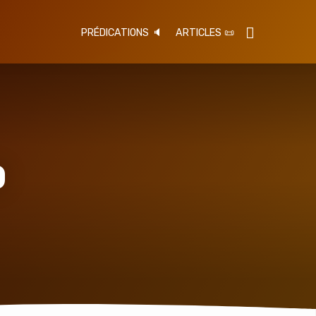
PRÉDICATIONS 🔈
ARTICLES 📜
D